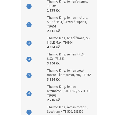
Thermo King, řemen V-series,
781206
1 638 Kč
Thermo King, řemen motoru,
SB-2 / SB-3 / Sentry / Super-II,
780751
2 311 Kč
Thermo King, hnací řemen, SB-
III SLE Max, 780804
4 984 Kč
Thermo King, řemen PK10,
SLXe, 781831
3 906 Kč
Thermo King, řemen diesel
motor – kompresor, MD, 781366
3 624 Kč
Thermo King, řemen
alternátoru, SB-III SR / SB-III SLE,
780809
2 216 Kč
Thermo King, řemen motoru,
Spectrum / TS-500, 781350