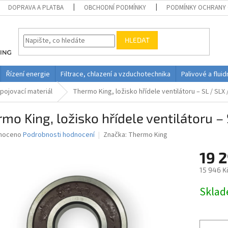
DOPRAVA A PLATBA
OBCHODNÍ PODMÍNKY
PODMÍNKY OCHRANY 
HLEDAT
Řízení energie
Filtrace, chlazení a vzduchotechnika
Palivové a flui
pojovací materiál
Thermo King, ložisko hřídele ventilátoru – SL / SLX
mo King, ložisko hřídele ventilátoru –
né
noceno
Podrobnosti hodnocení
Značka:
Thermo King
ní
19 
u
15 946 K
Měrná
Skla
cena:
ek.