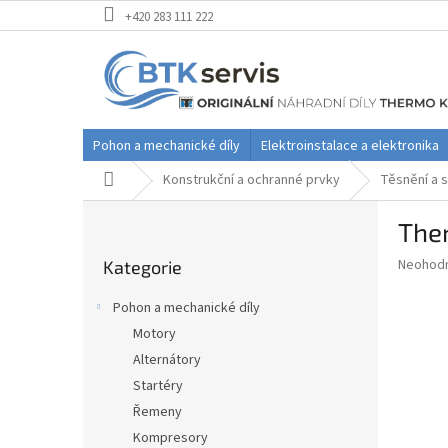
Přejít
+420 283 111 222
na
obsah
Pohon a mechanické díly
Elektroinstalace a elektronika
Domů
Konstrukční a ochranné prvky
Těsnění a s
P
Ther
o
Přeskočit
s
Průměr
Neohod
Kategorie
kategorie
t
hodnoce
r
produkt
Pohon a mechanické díly
a
je
Motory
0,0
n
z
Alternátory
n
5
í
Startéry
hvězdič
p
Řemeny
a
Kompresory