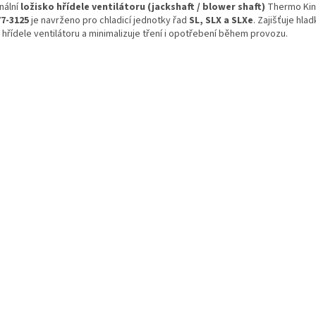
nální
ložisko hřídele ventilátoru (jackshaft / blower shaft)
Thermo Kin
77-3125
je navrženo pro chladicí jednotky řad
SL, SLX a SLXe
. Zajišťuje hlad
hřídele ventilátoru a minimalizuje tření i opotřebení během provozu.