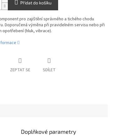
Přidat do košíku
omponent pro zajištění správného a tichého chodu
ru. Doporučená výměna při pravidelném servisu nebo při
 opotřebení (hluk, vibrace).
informace
ZEPTAT SE
SDÍLET
Doplňkové parametry