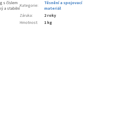
g s číslem
Těsnění a spojovací
Kategorie
:
ký a stabilní
materiál
Záruka
:
2 roky
Hmotnost
:
1 kg