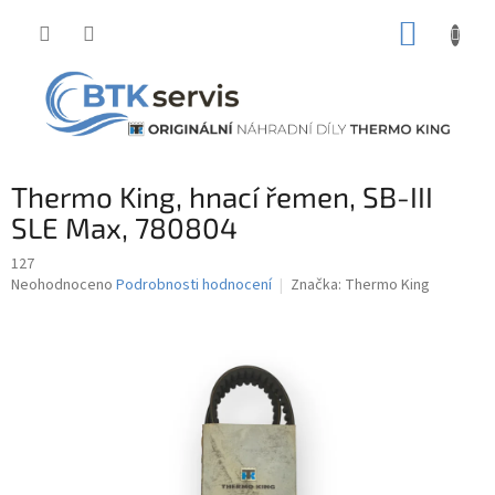
Přejít
NÁKUP
na
obsah
KOŠÍK
Thermo King, hnací řemen, SB-III
SLE Max, 780804
127
Průměrné
Neohodnoceno
Podrobnosti hodnocení
Značka:
Thermo King
hodnocení
produktu
je
0,0
z
5
hvězdiček.