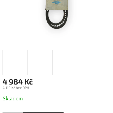
4 984 Kč
4 119 Kč bez DPH
Měrná
Skladem
cena: