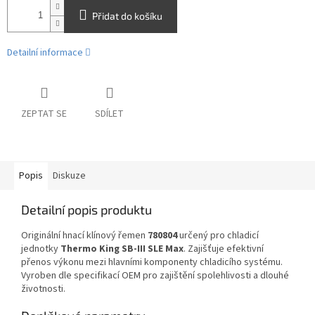
Přidat do košíku
Detailní informace
ZEPTAT SE
SDÍLET
Popis
Diskuze
Detailní popis produktu
Originální hnací klínový řemen
780804
určený pro chladicí
jednotky
Thermo King SB-III SLE Max
. Zajišťuje efektivní
přenos výkonu mezi hlavními komponenty chladicího systému.
Vyroben dle specifikací OEM pro zajištění spolehlivosti a dlouhé
životnosti.