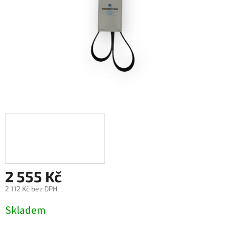
2 555 Kč
2 112 Kč bez DPH
Měrná
Skladem
cena: