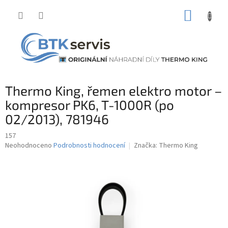
Přejít
NÁKUP
na
obsah
KOŠÍK
Thermo King, řemen elektro motor –
kompresor PK6, T-1000R (po
02/2013), 781946
157
Průměrné
Neohodnoceno
Podrobnosti hodnocení
Značka:
Thermo King
hodnocení
produktu
je
0,0
z
5
hvězdiček.