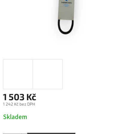
1 503 Kč
1 242 Kč bez DPH
Měrná
Skladem
cena: