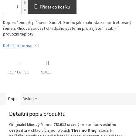
Přidat do košíku
Doporučeno při plánované údržbě nebo jako náhrada za opotřebovaný
řemen. Klíčová součást chladicího systému pro zajištění stabilní
provozní teploty.
Detailní informace
ZEPTAT SE
SDÍLET
Popis
Diskuze
Detailní popis produktu
Originální klínový řemen
781012
určený pro pohon
vodního
čerpadla
v chladicích jednotkách
Thermo King
. Slouží k