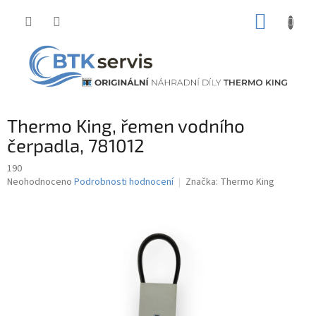
Přejít
NÁKUP
na
obsah
KOŠÍK
Thermo King, řemen vodního
čerpadla, 781012
190
Průměrné
Neohodnoceno
Podrobnosti hodnocení
Značka:
Thermo King
hodnocení
produktu
je
0,0
z
5
hvězdiček.