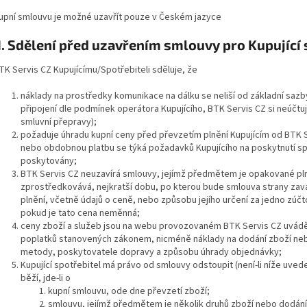
upní smlouvu je možné uzavřít pouze v Českém jazyce
I. Sdělení před uzavřením smlouvy pro Kupující 
TK Servis CZ Kupujícímu/Spotřebiteli sděluje, že
náklady na prostředky komunikace na dálku se neliší od základní sazby
připojení dle podmínek operátora Kupujícího, BTK Servis CZ si neúčtuj
smluvní přepravy);
požaduje úhradu kupní ceny před převzetím plnění Kupujícím od BTK Se
nebo obdobnou platbu se týká požadavků Kupujícího na poskytnutí spe
poskytovány;
BTK Servis CZ neuzavírá smlouvy, jejímž předmětem je opakované pl
zprostředkovává, nejkratší dobu, po kterou bude smlouva strany zav
plnění, včetně údajů o ceně, nebo způsobu jejího určení za jedno zúč
pokud je tato cena neměnná;
ceny zboží a služeb jsou na webu provozovaném BTK Servis CZ uvádě
poplatků stanovených zákonem, nicméně náklady na dodání zboží nebo
metody, poskytovatele dopravy a způsobu úhrady objednávky;
Kupující spotřebitel má právo od smlouvy odstoupit (není-li níže uveden
běží, jde-li o
kupní smlouvu, ode dne převzetí zboží;
smlouvu, jejímž předmětem je několik druhů zboží nebo dodání 