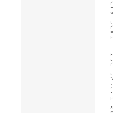
p
t
vr
U
p
I
p
K
p
p
D
"
d
d
d
p
A
m