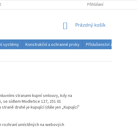
OSOBNÍCH ÚDAJŮ
PODMÍNKY ODSTOUPENÍ OD SMLOUVY DO 14 DNŮ
Přihlášení
NÁKUPNÍ
Prázdný košík
KOŠÍK
dní systémy
Konstrukční a ochranné prvky
Příslušenství a spotřební ma
smluvními stranami kupní smlouvy, kdy na
5, se sídlem
Modletice 127, 251 01
 straně druhé je kupující (dále jen „Kupující”
ch rozhraní umístěných na webových