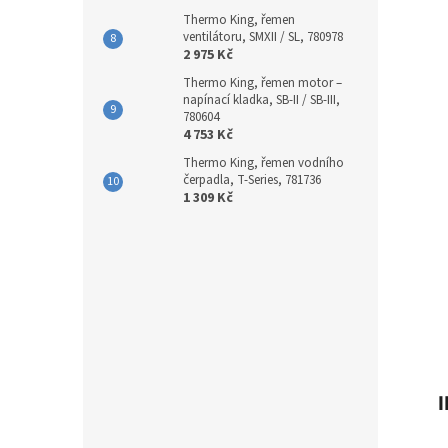
Thermo King, řemen
ventilátoru, SMXII / SL, 780978
2 975 Kč
Thermo King, řemen motor –
napínací kladka, SB-II / SB-III,
780604
4 753 Kč
Thermo King, řemen vodního
čerpadla, T-Series, 781736
1 309 Kč
I