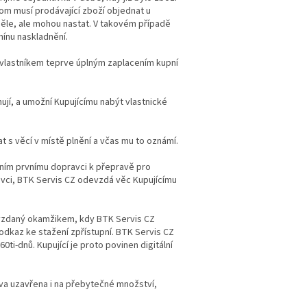
om musí prodávající zboží objednat u
iněle, ale mohou nastat. V takovém případě
mínu naskladnění.
ne vlastníkem teprve úplným zaplacením kupní
ují, a umožní Kupujícímu nabýt vlastnické
t s věcí v místě plnění a včas mu to oznámí.
áním prvnímu dopravci k přepravě pro
ravci, BTK Servis CZ odevzdá věc Kupujícímu
evzdaný okamžikem, kdy BTK Servis CZ
odkaz ke stažení zpřístupní. BTK Servis CZ
ti-dnů. Kupující je proto povinen digitální
uva uzavřena i na přebytečné množství,