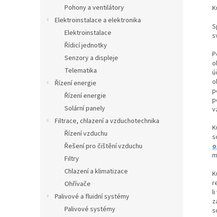
n
Pohony a ventilátory
K
e
Elektroinstalace a elektronika
l
S
Elektroinstalace
s
Řídicí jednotky
P
Senzory a displeje
o
Telematika
ú
o
Řízení energie
p
Řízení energie
p
Solární panely
v
Filtrace, chlazení a vzduchotechnika
K
Řízení vzduchu
s
Řešení pro čištění vzduchu
o
m
Filtry
Chlazení a klimatizace
K
r
Ohřívače
l
Palivové a fluidní systémy
z
Palivové systémy
s