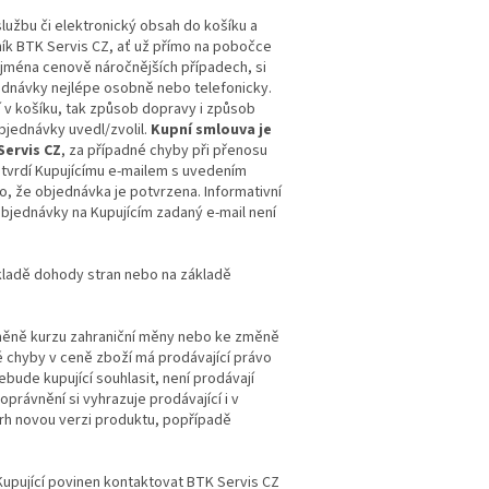
službu či elektronický obsah do košíku a
ník BTK Servis CZ, ať už přímo na pobočce
ejména cenově náročnějších případech, si
ednávky nejlépe osobně nebo telefonicky.
 v košíku, tak způsob dopravy i způsob
objednávky uvedl/zvolil.
Kupní smlouva je
Servis CZ
, za případné chyby při přenosu
tvrdí Kupujícímu e-mailem s uvedením
, že objednávka je potvrzena. Informativní
objednávky na Kupujícím zadaný e-mail není
kladě dohody stran nebo na základě
změně kurzu zahraniční měny nebo ke změně
 chyby v ceně zboží má prodávající právo
ude kupující souhlasit, není prodávají
právnění si vyhrazuje prodávající i v
rh novou verzi produktu, popřípadě
 Kupující povinen kontaktovat BTK Servis CZ