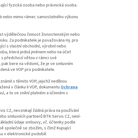
kající fyzická osoba nebo právnická osoba.
osti nebo mimo rámec samostatného výkonu
ost výdělečnou činnost živnostenským nebo
ku. Za podnikatele je považována mj. pro
ící s vlastní obchodní, výrobní nebo
soba, která jedná jménem nebo na účet
 s předchozí větou v rámci své
o, pak bere na vědomí, že je ve smluvním
vedená ve VOP pro podnikatele.
námil s těmito VOP, jejichž nedílnou
ažená v článku II VOP, dokumentu
Ochrana
así, a to ve znění platném a účinném v
vis CZ, nevznikají žádná práva na používání
ebo smluvních partnerů BTK Servis CZ, není-
 základní údaje smlouvy, vč. účtenky podle
bě společně se zbožím, s čímž Kupující
su v elektronické podobě.