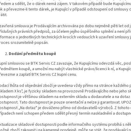
ředem a sdělit, že o dárek nemá zájem. V takovém případě bude Kupujícímu 
ak a převezme-li tento dárek, je Kupující v případě odstoupení od smlouvy d
átit.
zavřená smlouva je Prodávajícím archivována po dobu nejméně pěti let od je
říslušných právních předpisů, za účelem jejího úspěšného splnění a není p
nformace o jednotlivých technických krocích vedoucích k uzavření smlouvy j
roces srozumitelně popsán.
Dodání předmětu koupě
upní smlouvou se BTK Servis CZ zavazuje, že Kupujícímu odevzdá věc, poskyt
ředmětem koupě, a umožní mu nabýt vlastnické právo/licenci k ní, a Kupujíc
řevezme a zaplatí BTK Servis CZ kupní cenu.
odací lhůta od objednání zboží je uvedena vždy přímo na stránce každého 
skladem X ks", je fyzicky skladem na provozovně Prodávajícího nebo jeho sk
ostupnost je většinou skladem na externím skladu u dodavatele a na dotaz 
ostupnost. Tato dostupnost je pouze orientační a nelze ji garantovat. UPO
ostupnost „Na dotaz" je dováženo přímo od dodavatelů-výrobců. Z tohoto
řípadech není schopen předem sdělit přesný termín naskladnění a dostupn
ktualizace skladové dostupnosti podle informačního systému probíhá s n
ožné zboží zakoupit i na kamenné prodejně, může se stát, že prodávající p