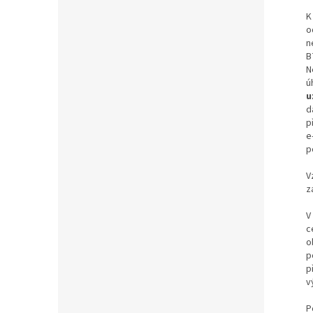
K
o
n
B
N
ú
u
d
p
e
p
V
z
V
c
o
p
p
v
P