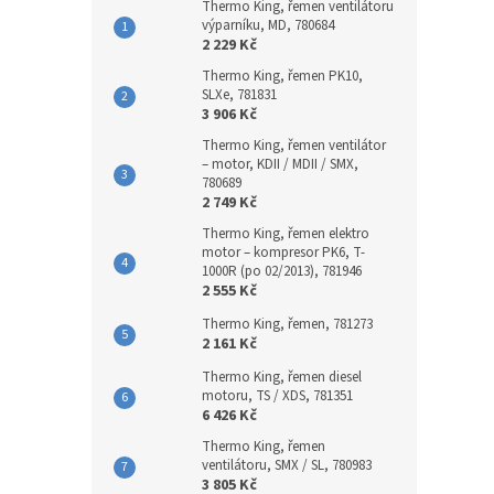
Thermo King, řemen ventilátoru
výparníku, MD, 780684
2 229 Kč
Thermo King, řemen PK10,
SLXe, 781831
3 906 Kč
Thermo King, řemen ventilátor
– motor, KDII / MDII / SMX,
780689
2 749 Kč
Thermo King, řemen elektro
motor – kompresor PK6, T-
1000R (po 02/2013), 781946
2 555 Kč
Thermo King, řemen, 781273
2 161 Kč
Thermo King, řemen diesel
motoru, TS / XDS, 781351
6 426 Kč
Thermo King, řemen
ventilátoru, SMX / SL, 780983
3 805 Kč