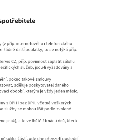
spotřebitele
 (v příp. internetového i telefonického
e žádné další poplatky, to se netýká příp.
rvis CZ, příp. povinnost zaplatit zálohu
cifických služeb, jsou-li vyžadovány a
nění, pokud takové smlouvy
azovat, sděluje poskytovatel daného
tovací období, kterým je vždy jeden měsíc,
ny s DPH i bez DPH, včetně veškerých
 služby se mohou lišit podle zvolené
o jinak), a to ve lhůtě čtrnácti dnů, která
několika částí, ode dne převzetí poslední