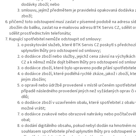
dodávky zboží; nebo
smlouvu, jejímž předmětem je pravidelná opakovaná dodávka z
zboží;
přičemž toto odstoupení musí zaslat v písemné podobě na adresu sídl
zbožím do balíku, zaslat na e-mailovou adresu BTK Servis CZ, sdělit 
sdělit prostřednictvím telefonátu;
Kupující spotřebitel nemůže odstoupit od smlouvy:
o poskytování služeb, které BTK Servis CZ poskytl s předcho
uplynutím lhůty pro odstoupení od smlouvy;
o dodávce zboží nebo služby, jejichž cena závisí na výchylkách 
CZ a k němuž může dojít během lhůty pro odstoupení od smlou
o dodávce zboží, které bylo upraveno podle přání spotřebitel
o dodávce zboží, které podléhá rychlé zkáze, jakož i zboží, k
jiným zbožím;
o opravě nebo údržbě provedené v místě určeném spotřebitele
případě následného provedení jiných než vyžádaných oprav či 
dílů;
o dodávce zboží v uzavřeném obalu, které spotřebitel z obalu v
možné vrátit;
o dodávce zvukové nebo obrazové nahrávky nebo počítačového
obal;
o dodání digitálního obsahu, pokud nebyl dodán na hmotném n
souhlasem spotřebitele před uplynutím lhůty pro odstoupení o