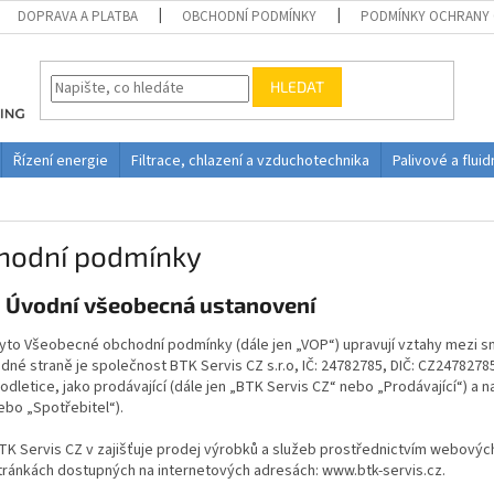
DOPRAVA A PLATBA
OBCHODNÍ PODMÍNKY
PODMÍNKY OCHRANY 
HLEDAT
Řízení energie
Filtrace, chlazení a vzduchotechnika
Palivové a flui
hodní podmínky
. Úvodní všeobecná ustanovení
yto Všeobecné obchodní podmínky (dále jen „VOP
“
) upravují vztahy mezi 
edné straně je společnost
BTK Servis CZ s.r.o
, IČ: 24782785, DIČ: CZ2478278
odletice
, jako prodávající (dále jen „BTK Servis CZ“ nebo „Prodávající“) a na
ebo „Spotřebitel
“
).
TK Servis CZ v zajišťuje prodej výrobků a služeb prostřednictvím webový
tránkách dostupných na internetových adresách: www.btk-servis.cz
.