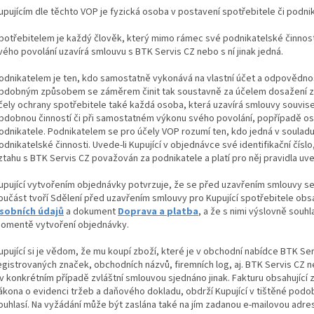
upujícím dle těchto VOP je fyzická osoba v postavení spotřebitele či podni
potřebitelem je každý člověk, který mimo rámec své podnikatelské činn
vého povolání uzavírá smlouvu s BTK Servis CZ nebo s ní jinak jedná.
odnikatelem je ten, kdo samostatně vykonává na vlastní účet a odpovědn
bdobným způsobem se záměrem činit tak soustavně za účelem dosažení zis
čely ochrany spotřebitele také každá osoba, která uzavírá smlouvy souvisej
bdobnou činností či při samostatném výkonu svého povolání, popřípadě o
odnikatele. Podnikatelem se pro účely VOP rozumí ten, kdo jedná v souladu
odnikatelské činnosti. Uvede-li Kupující v objednávce své identifikační čísl
ztahu s BTK Servis CZ považován za podnikatele a platí pro něj pravidla u
upující vytvořením objednávky potvrzuje, že se před uzavřením smlouvy sez
oučást tvoří Sdělení před uzavřením smlouvy pro Kupující spotřebitele obs
sobních údajů
a dokument
Doprava a platba
, a že s nimi výslovně souhl
omentě vytvoření objednávky.
upující si je vědom, že mu koupí zboží, které je v obchodní nabídce BTK Ser
egistrovaných značek, obchodních názvů, firemních log, aj. BTK Servis CZ n
i v konkrétním případě zvláštní smlouvou sjednáno jinak. Fakturu obsahující
ákona o evidenci tržeb a daňového dokladu, obdrží Kupující v tištěné podo
ouhlasí. Na vyžádání může být zaslána také na jím zadanou e-mailovou adre