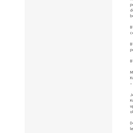
p
d
b
B
c
B
p
B
M
K
–
J
K
u
o
D
l