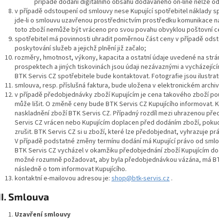
případě dodání digitálního obsahu dodávaného on-line nelze o
v případě odstoupení od smlouvy nese Kupující spotřebitel náklady s
jde-li o smlouvu uzavřenou prostřednictvím prostředku komunikace na 
toto zboží nemůže být vráceno pro svou povahu obvyklou poštovní c
spotřebitel má povinnosti uhradit poměrnou část ceny v případě ods
poskytování služeb a jejichž plnění již začalo;
rozměry, hmotnost, výkony, kapacita a ostatní údaje uvedené na strán
prospektech a jiných tiskovinách jsou údaji nezávaznými a vycházející
BTK Servis CZ spotřebitele bude kontaktovat. Fotografie jsou ilustrativ
smlouva, resp. příslušná faktura, bude uložena v elektronickém archi
v případě předobjednávky zboží Kupujícím je cena takového zboží po
může lišit. O změně ceny bude BTK Servis CZ Kupujícího informovat. 
naskladnění zboží BTK Servis CZ. Případný rozdíl mezi uhrazenou p
Servis CZ vrácen nebo Kupujícím doplacen před dodáním zboží, poku
zrušit. BTK Servis CZ si u zboží, které lze předobjednat, vyhrazuje pr
V případě podstatné změny termínu dodání má Kupující právo od smlouv
BTK Servis CZ vycházel v okamžiku předobjednání zboží Kupujícím do
možné rozumně požadovat, aby byla předobjednávkou vázána, má BTK
následně o tom informovat Kupujícího.
kontaktní e-mailovou adresou je:
shop@btk-servis.cz
.
II.
Smlouva
Uzavření smlouvy