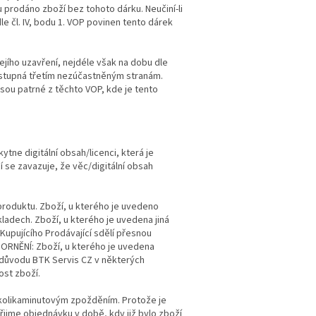
prodáno zboží bez tohoto dárku. Neučiní-li
le čl. IV, bodu 1. VOP povinen tento dárek
jího uzavření, nejdéle však na dobu dle
řístupná třetím nezúčastněným stranám.
sou patrné z těchto VOP, kde je tento
ne digitální obsah/licenci, která je
í se zavazuje, že věc/digitální obsah
produktu. Zboží, u kterého je uvedeno
ladech. Zboží, u kterého je uvedena jiná
Kupujícího Prodávající sdělí přesnou
ZORNĚNÍ: Zboží, u kterého je uvedena
 důvodu BTK Servis CZ v některých
ost zboží.
ěkolikaminutovým zpožděním. Protože je
řijme objednávku v době, kdy již bylo zboží