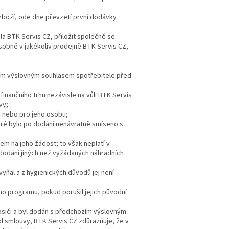
boží, ode dne převzetí první dodávky
a BTK Servis CZ, přiložit společně se
osobně v jakékoliv prodejně BTK Servis CZ,
zím výslovným souhlasem spotřebitele před
finančního trhu nezávisle na vůli BTK Servis
vy;
e nebo pro jeho osobu;
teré bylo po dodání nenávratně smíseno s
m na jeho žádost; to však neplatí v
dodání jiných než vyžádaných náhradních
yňal a z hygienických důvodů jej není
 programu, pokud porušil jejich původní
osiči a byl dodán s předchozím výslovným
d smlouvy, BTK Servis CZ zdůrazňuje, že v