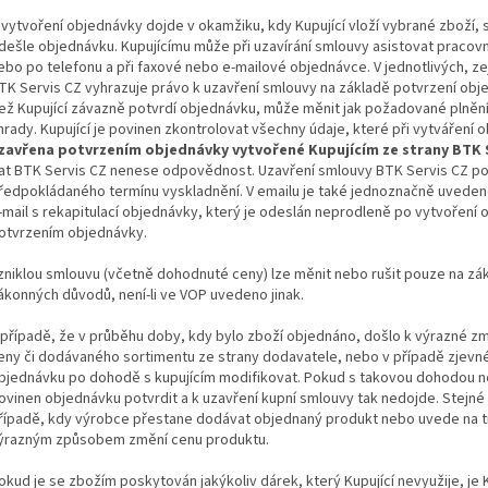
 vytvoření objednávky dojde v okamžiku, kdy Kupující vloží vybrané zboží, 
dešle objednávku. Kupujícímu může při uzavírání smlouvy asistovat pracov
ebo po telefonu a při faxové nebo e-mailové objednávce. V jednotlivých, z
TK Servis CZ vyhrazuje právo k uzavření smlouvy na základě potvrzení obj
ež Kupující závazně potvrdí objednávku, může měnit jak požadované plnění
hrady. Kupující je povinen zkontrolovat všechny údaje, které při vytváření 
zavřena potvrzením objednávky vytvořené Kupujícím ze strany BTK 
at BTK Servis CZ nenese odpovědnost. Uzavření smlouvy BTK Servis CZ po
ředpokládaného termínu vyskladnění. V emailu je také jednoznačně uvedeno
-mail s rekapitulací objednávky, který je odeslán neprodleně po vytvoření 
otvrzením objednávky.
zniklou smlouvu (včetně dohodnuté ceny) lze měnit nebo rušit pouze na zá
ákonných důvodů, není-li ve VOP uvedeno jinak.
 případě, že v průběhu doby, kdy bylo zboží objednáno, došlo k výrazné 
eny či dodávaného sortimentu ze strany dodavatele, nebo v případě zjevné
bjednávku po dohodě s kupujícím modifikovat. Pokud s takovou dohodou neb
ovinen objednávku potvrdit a k uzavření kupní smlouvy tak nedojde. Stejné o
řípadě, kdy výrobce přestane dodávat objednaný produkt nebo uvede na t
ýrazným způsobem změní cenu produktu.
okud je se zbožím poskytován jakýkoliv dárek, který Kupující nevyužije, je