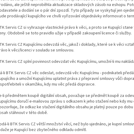
rodáno, ale ještě neproběhla aktualizace skladových zásob na eshopu. Pot
odavatele a dodání se o pár dní zpozdí. Tyto případy se vyskytují jen ojed
ude prodávající kupujícího ve chvíli vyřizování objednávky informovat o ter
TK Servis CZ si vyhrazuje vlastnické právo k věci, a proto se Kupující sta
eny. Obdobně se toto pravidlo užije v případě zakoupení licence či služby.
TK Servis CZ Kupujícímu odevzdá věc, jakož i doklady, které se k věci vztah
rávo k věci/licenci v souladu se smlouvou.
TK Servis CZ splní povinnost odevzdat věc Kupujícímu, umožní-li mu nakláda
á-li BTK Servis CZ věc odeslat, odevzdá věc Kupujícímu - podnikateli před
upujícího a umožní Kupujícímu uplatnit práva z přepravní smlouvy vůči dop
 spotřebiteli v okamžiku, kdy mu věc předá dopravce.
e-li předmětem koupě digitální obsah, považuje se předmět koupě za od
upujícímu doručí e-mailovou zprávu s odkazem k jeho stažení nebo kdy mu 
pozorňuje, že odkaz ke stažení digitálního obsahu je platný pouze po dobu 60
bsah stáhnout v této době.
odá-li BTK Servis CZ větší množství věcí, než bylo ujednáno, je kupní smlo
edaže je Kupující bez zbytečného odkladu odmítl.