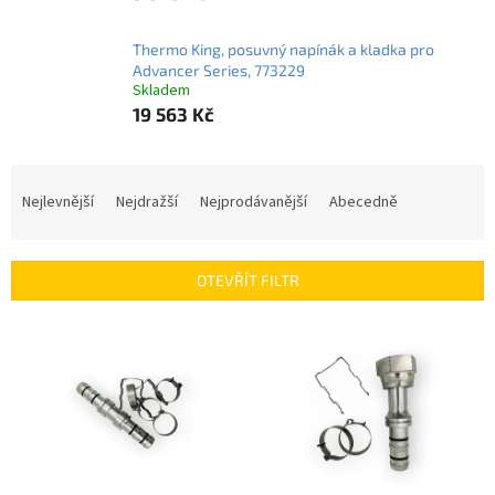
Thermo King, posuvný napínák a kladka pro
Advancer Series, 773229
Skladem
19 563 Kč
Ř
a
Nejlevnější
Nejdražší
Nejprodávanější
Abecedně
z
e
n
OTEVŘÍT FILTR
í
p
V
r
ý
o
p
d
i
u
s
k
p
t
r
ů