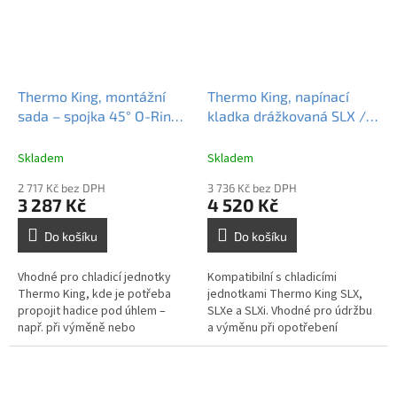
Thermo King, montážní
Thermo King, napínací
sada – spojka 45° O-Ring
kladka drážkovaná SLX /
Seal 8×10, 512589
SLXe / SLXi, 781622
Skladem
Skladem
2 717 Kč bez DPH
3 736 Kč bez DPH
3 287 Kč
4 520 Kč
Do košíku
Do košíku
Vhodné pro chladicí jednotky
Kompatibilní s chladicími
Thermo King, kde je potřeba
jednotkami Thermo King SLX,
propojit hadice pod úhlem –
SLXe a SLXi. Vhodné pro údržbu
např. při výměně nebo
a výměnu při opotřebení
přesměrování vedení chladiva.
původní kladky.