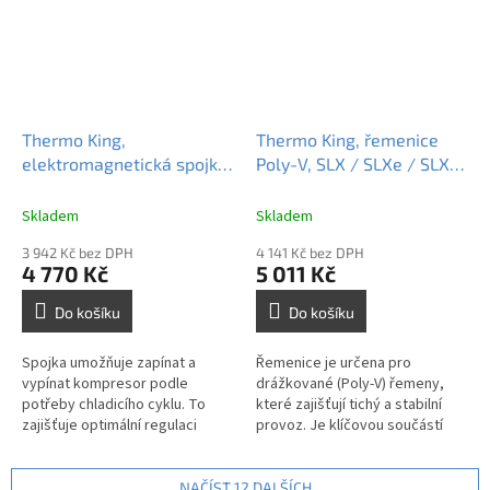
Thermo King,
Thermo King, řemenice
elektromagnetická spojka
Poly-V, SLX / SLXe / SLXi,
s řemenicí 12V (Ø119 mm,
772902
8PK), 1070442
Skladem
Skladem
3 942 Kč bez DPH
4 141 Kč bez DPH
4 770 Kč
5 011 Kč
Do košíku
Do košíku
Spojka umožňuje zapínat a
Řemenice je určena pro
vypínat kompresor podle
drážkované (Poly-V) řemeny,
potřeby chladicího cyklu. To
které zajišťují tichý a stabilní
zajišťuje optimální regulaci
provoz. Je klíčovou součástí
teploty, úsporu paliva a delší
pro přesný přenos síly v
životnost zařízení.
systému pohonu chladicí
jednotky.
NAČÍST 12 DALŠÍCH