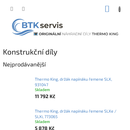
Přejít
NÁKUP
na
obsah
KOŠÍK
Konstrukční díly
Nejprodávanější
Thermo King, držák napínáku řemene SLX,
931047
Skladem
11 792 Kč
Thermo King, držák napínáku řemene SLXe /
SLXi, 773065
Skladem
5 878 Kč