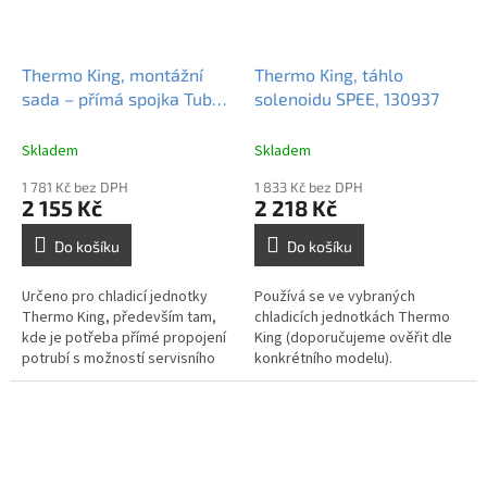
Thermo King, montážní
Thermo King, táhlo
sada – přímá spojka Tube-
solenoidu SPEE, 130937
O 8×8 se servisním
portem, 512451
Skladem
Skladem
1 781 Kč bez DPH
1 833 Kč bez DPH
2 155 Kč
2 218 Kč
Do košíku
Do košíku
Určeno pro chladicí jednotky
Používá se ve vybraných
Thermo King, především tam,
chladicích jednotkách Thermo
kde je potřeba přímé propojení
King (doporučujeme ověřit dle
potrubí s možností servisního
konkrétního modelu).
zásahu. Ideální pro systémy s
omezeným prostorem nebo...