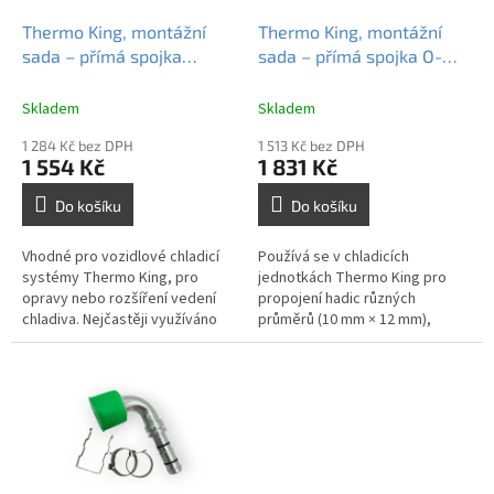
o
d
Thermo King, montážní
Thermo King, montážní
u
sada – přímá spojka
sada – přímá spojka O-
k
hadice #12, 512455
Ring Seal 10×12, 512489
t
Skladem
Skladem
ů
1 284 Kč bez DPH
1 513 Kč bez DPH
1 554 Kč
1 831 Kč
Do košíku
Do košíku
Vhodné pro vozidlové chladicí
Používá se v chladicích
systémy Thermo King, pro
jednotkách Thermo King pro
opravy nebo rozšíření vedení
propojení hadic různých
chladiva. Nejčastěji využíváno
průměrů (10 mm × 12 mm),
při výměně poškozených úseků
zejména v místech, kde není
hadic nebo při montáži nových...
potřeba úhlové nebo flexibilní
spojení.