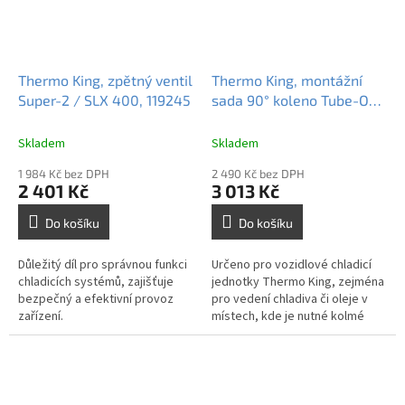
Thermo King, zpětný ventil
Thermo King, montážní
Super-2 / SLX 400, 119245
sada 90° koleno Tube-O
12×12, 512459
Skladem
Skladem
1 984 Kč bez DPH
2 490 Kč bez DPH
2 401 Kč
3 013 Kč
Do košíku
Do košíku
Důležitý díl pro správnou funkci
Určeno pro vozidlové chladicí
chladicích systémů, zajišťuje
jednotky Thermo King, zejména
bezpečný a efektivní provoz
pro vedení chladiva či oleje v
zařízení.
místech, kde je nutné kolmé
propojení hadic stejného
průměru.