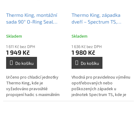
Thermo King, montážní
Thermo King, západka
sada 90° O-Ring Seal
dveří – Spectrum TS,
spojka 10×10, 512448
924638
Skladem
Skladem
1 611 Kč bez DPH
1 636 Kč bez DPH
1 949 Kč
1 980 Kč
Do košíku
Do košíku
Určeno pro chladicí jednotky
Vhodná pro pravidelnou výměnu
Thermo King, kde je
opotřebovaných nebo
vyžadováno pravoúhlé
poškozených západek u
propojení hadic s maximálním
jednotek Spectrum TS, kde je
těsněním, např. v omezeném
kladen důraz na bezpečné a
instalačním prostoru.
funkční uzavření servisních
panelů.