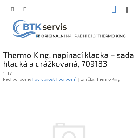
Přejít
NÁKUP
na
obsah
KOŠÍK
Thermo King, napínací kladka – sada
hladká a drážkovaná, 709183
1117
Průměrné
Neohodnoceno
Podrobnosti hodnocení
Značka:
Thermo King
hodnocení
produktu
je
0,0
z
5
hvězdiček.