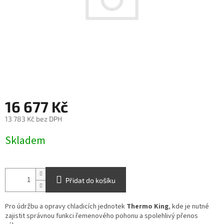
16 677 Kč
13 783 Kč bez DPH
Měrná
Skladem
cena:
Přidat do košíku
Pro údržbu a opravy chladicích jednotek
Thermo King
, kde je nutné
zajistit správnou funkci řemenového pohonu a spolehlivý přenos