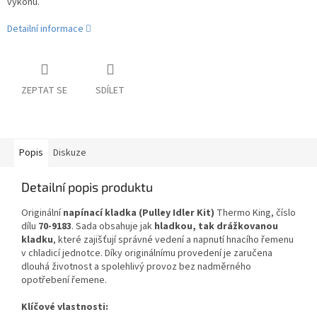
výkonu.
Detailní informace
ZEPTAT SE
SDÍLET
Popis
Diskuze
Detailní popis produktu
Originální
napínací kladka (Pulley Idler Kit)
Thermo King, číslo
dílu
70-9183
. Sada obsahuje jak
hladkou, tak drážkovanou
kladku
, které zajišťují správné vedení a napnutí hnacího řemenu
v chladicí jednotce. Díky originálnímu provedení je zaručena
dlouhá životnost a spolehlivý provoz bez nadměrného
opotřebení řemene.
Klíčové vlastnosti: