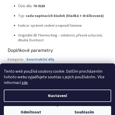
Číslo dílu:
70-9183
Typ:
sada napínacích kladek (hladká + drážkovaná)
Funkce: správné vedení a napnutí řemene
Originální díl Thermo King – odolnost, přesné uchycení,
dlouhá životnost
Doplňkové parametry
Kategorie
:
Konstrukční díly
Záruka
:
2 roky
Tento web používá soubory cookie. Dalším procházením
Hmotnost
:
1 kg
tohoto webu vyjadřujete souhlas s jejich používáním.. Více
informací
zde
.
Z
á
Nastavení
Vytvořil Shoptet
p
a
t
Odmítnout
Souhlasím
Copyright 2026
BTK-Servis CZ s.r.o.
. Všechna práva vyhrazena.