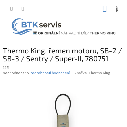
Přejít
NÁKUP
na
obsah
KOŠÍK
Thermo King, řemen motoru, SB-2 /
SB-3 / Sentry / Super-II, 780751
115
Průměrné
Neohodnoceno
Podrobnosti hodnocení
Značka:
Thermo King
hodnocení
produktu
je
0,0
z
5
hvězdiček.