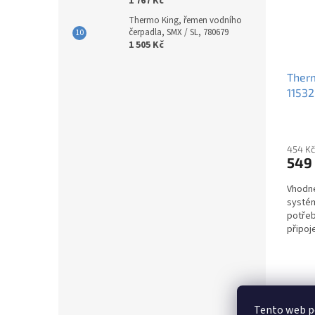
1 767 Kč
Thermo King, řemen vodního
čerpadla, SMX / SL, 780679
1 505 Kč
Therm
1153
454 Kč
549
Vhodné
systém
potře
připoje
Tento web po