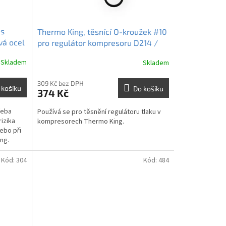
 s
Thermo King, těsnící O-kroužek #10
vá ocel
pro regulátor kompresoru D214 /
X214 / X426 / X430 (10 ks), 330672
Skladem
Skladem
309 Kč bez DPH
 košíku
Do košíku
374 Kč
řeba
Používá se pro těsnění regulátoru tlaku v
rizika
kompresorech Thermo King.
nebo při
ing.
Kód:
304
Kód:
484