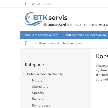
Přejít
+420 283 111 222
na
obsah
Pohon a mechanické díly
Elektroinstalace a elektronika
Domů
Konstrukční a ochranné prvky
P
Kons
o
Přeskočit
s
Kategorie
kategorie
V
katego
t
systém
r
Pohon a mechanické díly
dlouho
a
automob
Motory
n
Alternátory
n
í
Startéry
p
Řemeny
a
Kompresory