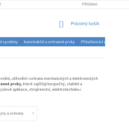
OSOBNÍCH ÚDAJŮ
PODMÍNKY ODSTOUPENÍ OD SMLOUVY DO 14 DNŮ
Přihlášení
NÁKUPNÍ
Prázdný košík
KOŠÍK
dní systémy
Konstrukční a ochranné prvky
Příslušenství a spotřební ma
vnění,
utěsnění
i
ochranu
mechanických
a
elektronických
ranné
prvky
,
které
zajišťují
bezpečný,
stabilní
a
yslové
aplikace,
strojírenství,
elektrotechniku
i
ryty a ochrany