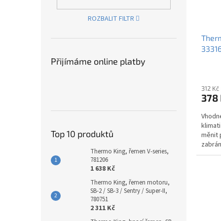
ROZBALIT FILTR
Therm
3331
Přijímáme online platby
312 Kč
378
Vhodné
klimat
Top 10 produktů
měnit 
zabrán
Thermo King, řemen V-series,
781206
1 638 Kč
Thermo King, řemen motoru,
SB-2 / SB-3 / Sentry / Super-II,
780751
2 311 Kč