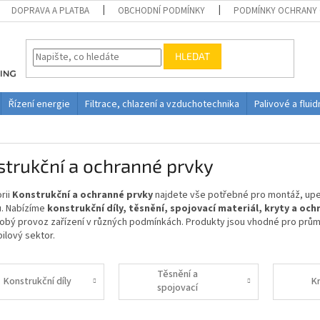
DOPRAVA A PLATBA
OBCHODNÍ PODMÍNKY
PODMÍNKY OCHRANY 
HLEDAT
Řízení energie
Filtrace, chlazení a vzduchotechnika
Palivové a flui
trukční a ochranné prvky
rii
Konstrukční
a
ochranné
prvky
najdete
vše
potřebné
pro
montáž,
upe
ů.
Nabízíme
konstrukční
díly,
těsnění,
spojovací
materiál,
kryty
a
och
dobý
provoz
zařízení
v
různých
podmínkách.
Produkty
jsou
vhodné
pro
prům
ilový
sektor.
Těsnění a
Konstrukční díly
K
spojovací
materiál