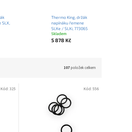
žák
Thermo King, držák
 SLX,
napínáku řemene
SLXe / SLXi, 773065
Skladem
5 878 Kč
107
položek celkem
Kód:
325
Kód:
556