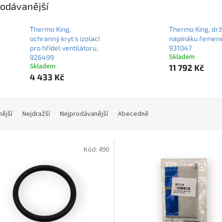
odávanější
Thermo King,
Thermo King, dr
ochranný kryt s izolací
napínáku řemene
pro hřídel ventilátoru,
931047
Skladem
926499
Skladem
11 792 Kč
4 433 Kč
nější
Nejdražší
Nejprodávanější
Abecedně
Kód:
490