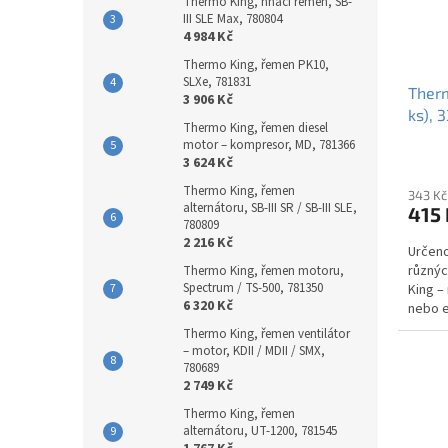
Thermo King, hnací řemen, SB-
III SLE Max, 780804
4 984 Kč
Thermo King, řemen PK10,
SLXe, 781831
Therm
3 906 Kč
ks), 
Thermo King, řemen diesel
motor – kompresor, MD, 781366
3 624 Kč
Thermo King, řemen
343 Kč
alternátoru, SB-III SR / SB-III SLE,
415 
780809
2 216 Kč
Určeno
různýc
Thermo King, řemen motoru,
Spectrum / TS-500, 781350
King –
6 320 Kč
nebo e
konkré
Thermo King, řemen ventilátor
– motor, KDII / MDII / SMX,
780689
2 749 Kč
Thermo King, řemen
alternátoru, UT-1200, 781545