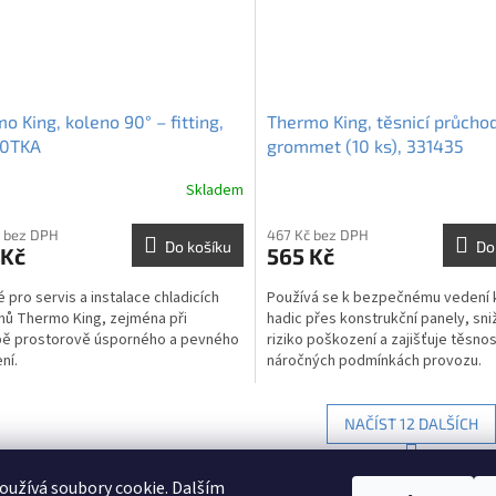
o King, koleno 90° – fitting,
Thermo King, těsnicí průcho
20TKA
grommet (10 ks), 331435
Skladem
 bez DPH
467 Kč bez DPH
Do košíku
Do
 Kč
565 Kč
 pro servis a instalace chladicích
Používá se k bezpečnému vedení 
ů Thermo King, zejména při
hadic přes konstrukční panely, sni
bě prostorově úsporného a pevného
riziko poškození a zajišťuje těsnos
ní.
náročných podmínkách provozu.
NAČÍST 12 DALŠÍCH
S
1
9
O
t
užívá soubory cookie. Dalším
r
v