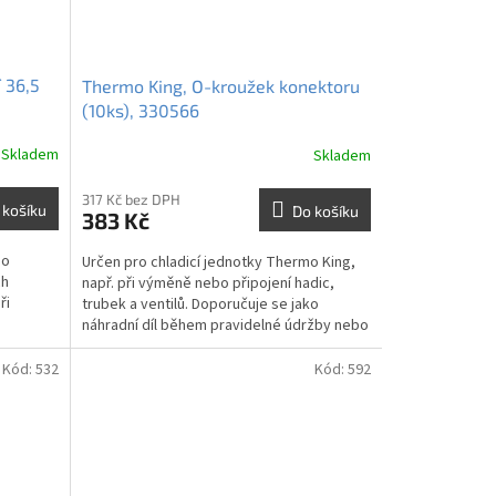
 36,5
Thermo King, O-kroužek konektoru
(10ks), 330566
Skladem
Skladem
317 Kč bez DPH
 košíku
Do košíku
383 Kč
bo
Určen pro chladicí jednotky Thermo King,
ch
např. při výměně nebo připojení hadic,
ři
trubek a ventilů. Doporučuje se jako
náhradní díl během pravidelné údržby nebo
opravy spojů, kde...
Kód:
532
Kód:
592