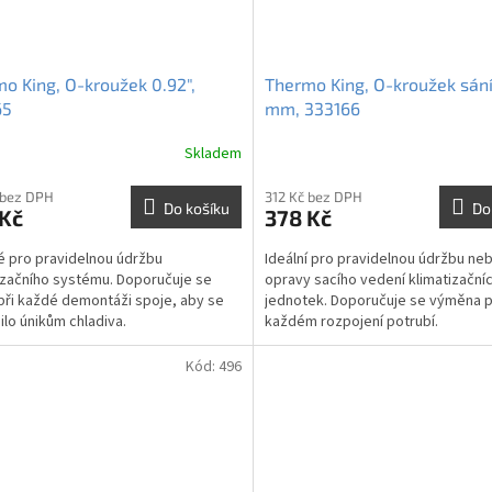
o King, O-kroužek 0.92",
Thermo King, O-kroužek sání
65
mm, 333166
Skladem
 bez DPH
312 Kč bez DPH
Do košíku
Do
 Kč
378 Kč
 pro pravidelnou údržbu
Ideální pro pravidelnou údržbu ne
izačního systému. Doporučuje se
opravy sacího vedení klimatizační
při každé demontáži spoje, aby se
jednotek. Doporučuje se výměna p
ilo únikům chladiva.
každém rozpojení potrubí.
Kód:
496