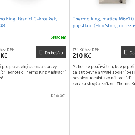
o King, těsnící O-kroužek,
Thermo King, matice M6x1.0
48
pojistkou (Hex Stop), nerezo
– 557008
Skladem
 bez DPH
174 Kč bez DPH
Do košíku
Do
 Kč
210 Kč
 pro pravidelný servis a opravy
Matice se používá tam, kde je pot
cích jednotek Thermo King v nákladní
zajistit pevné a trvalé spojení bez 
vě.
povolení. Ideální jako náhradní díl 
servisu strojů a zařízení Thermo K
Kód:
301