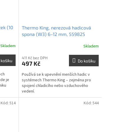
žek (10
Thermo King, nerezová hadicová
spona (W3) 6–12 mm, 559825
Skladem
Skladem
411 Kč bez DPH
 košíku
Do košíku
497 Kč
ech
Používá se k upevnění menších hadic v
de je
systémech Thermo King – zejména pro
niku
spojení chladicího nebo vzduchového
vedení.
Kód:
514
Kód:
544