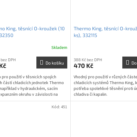
o King, těsnící O-kroužek (10
Thermo King, těsnící O-krou
332350
ks), 332115
Skladem
 bez DPH
388 Kč bez DPH
Do košíku
Do
Kč
470 Kč
 pro použití v těsnicích spojích
Vhodný pro použití v různých část
h částí chladicích jednotek Thermo
chladicích systémů Thermo King, k
 například v hydraulickém, sacím
potřeba spolehlivé těsnění proti ú
xpanzním okruhu v závislosti na
chladiva či kapalin.
tním modelu....
Kód:
451