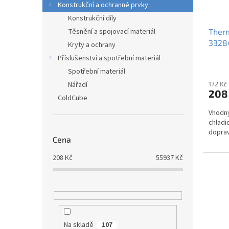
k
Konstrukční a ochranné prvky
d
t
Konstrukční díly
u
ů
Therm
Těsnění a spojovací materiál
k
3328
t
Kryty a ochrany
ů
Příslušenství a spotřební materiál
Spotřební materiál
172 Kč
Nářadí
208
ColdCube
Vhodný
chladi
dopra
Cena
208
Kč
55937
Kč
Na skladě
107