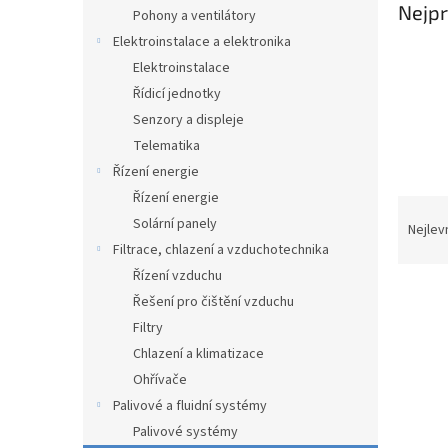
n
Nejpr
Pohony a ventilátory
e
Elektroinstalace a elektronika
l
Elektroinstalace
Řídicí jednotky
Senzory a displeje
Telematika
Řízení energie
Řízení energie
Ř
Solární panely
a
Nejlev
z
Filtrace, chlazení a vzduchotechnika
e
Řízení vzduchu
V
n
Řešení pro čištění vzduchu
ý
í
Filtry
p
p
Chlazení a klimatizace
i
r
s
Ohřívače
o
p
d
Palivové a fluidní systémy
r
u
Palivové systémy
o