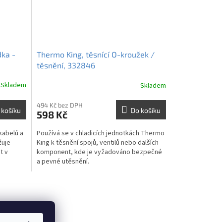
dka -
Thermo King, těsnící O-kroužek /
těsnění, 332846
Skladem
Skladem
494 Kč bez DPH
 košíku
Do košíku
598 Kč
kabelů a
Používá se v chladicích jednotkách Thermo
žuje
King k těsnění spojů, ventilů nebo dalších
t v
komponent, kde je vyžadováno bezpečné
a pevné utěsnění.