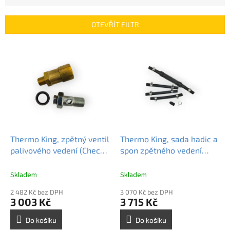
e
n
OTEVŘÍT FILTR
í
p
V
r
ý
o
p
d
i
u
s
k
p
t
r
ů
o
d
Thermo King, zpětný ventil
Thermo King, sada hadic a
u
palivového vedení (Check
spon zpětného vedení
k
Valve – Fuel Line) SL / SLX
paliva, 100373
t
; 100342
Skladem
Skladem
ů
2 482 Kč bez DPH
3 070 Kč bez DPH
3 003 Kč
3 715 Kč
Do košíku
Do košíku