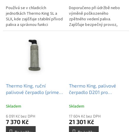
Používá se v chladicích
Doporučeno při údržbě nebo
jednotkách Thermo King SL a
výměně poškozeného
SLX, kde zajišťuje stabilní přívod
zpětného vedení paliva.
paliva a správnou funkci
Zajišťuje bezpečný provoz,
palivového systému. Je
snižuje riziko úniku paliva a
nezbytný pro bezpečný a
podporuje efektivní činnost
bezproblémový chod...
palivového systému.
Thermo King, ruční
Thermo King, palivové
palivové čerpadlo (primer
čerpadlo D201 pro
pump) Yanmar 4.82 /
jednotky SL / SLX / SB,
4.86, 118680
117433
Skladem
Skladem
6 091 Kč bez DPH
17 604 Kč bez DPH
7 370 Kč
21 301 Kč