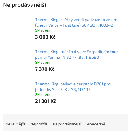
Nejprodávanější
Thermo King, zpětný ventil palivového vedení
(Check Valve – Fuel Line) SL / SLX ; 100342
Skladem
3 003 Kč
Thermo King, ruční palivové čerpadlo (primer
pump) Yanmar 4.82 / 4.86, 118680
Skladem
7 370 Kč
Thermo King, palivové čerpadlo D201 pro
jednotky SL / SLX / SB, 117433
Skladem
21 301 Kč
Ř
a
Nejlevnější
Nejdražší
Nejprodávanější
Abecedně
z