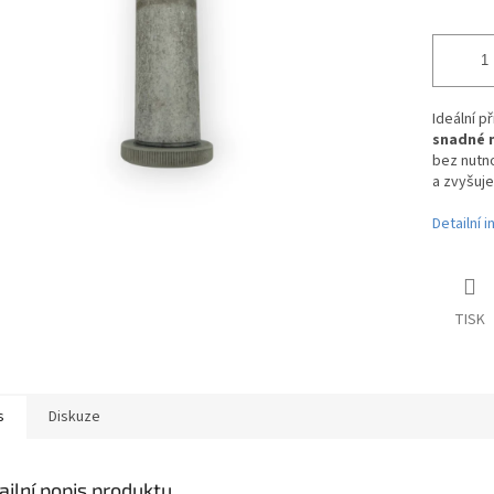
Ideální p
snadné 
bez nutno
a zvyšuje
Detailní 
TISK
s
Diskuze
ailní popis produktu