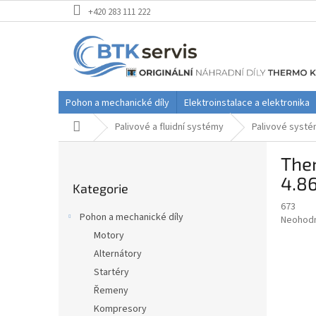
Přejít
+420 283 111 222
na
obsah
Pohon a mechanické díly
Elektroinstalace a elektronika
Domů
Palivové a fluidní systémy
Palivové syst
P
Ther
o
Přeskočit
s
4.86
Kategorie
kategorie
t
673
r
Pohon a mechanické díly
Průměr
Neohod
a
hodnoce
Motory
n
produkt
Alternátory
n
je
í
Startéry
0,0
z
p
Řemeny
5
a
Kompresory
hvězdič