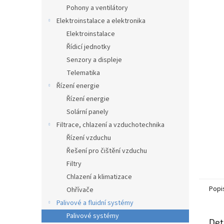
n
Pohony a ventilátory
e
Elektroinstalace a elektronika
l
Elektroinstalace
Řídicí jednotky
Senzory a displeje
Telematika
Řízení energie
Řízení energie
Solární panely
Filtrace, chlazení a vzduchotechnika
Řízení vzduchu
Řešení pro čištění vzduchu
Filtry
Chlazení a klimatizace
Popi
Ohřívače
Palivové a fluidní systémy
Palivové systémy
Det