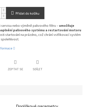
Přidat do košíku
ři servisu nebo výměně palivového filtru –
umožňuje
naplnění palivového systému a restartování motoru
sti startování na prázdno, což chrání vstřikovací systém
 spolehlivost.
informace
ZEPTAT SE
SDÍLET
Doplňkové parametry