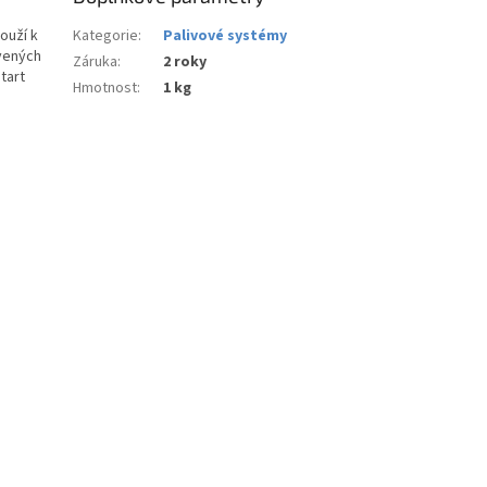
ouží k
Kategorie
:
Palivové systémy
vených
Záruka
:
2 roky
tart
Hmotnost
:
1 kg