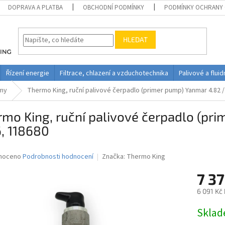
DOPRAVA A PLATBA
OBCHODNÍ PODMÍNKY
PODMÍNKY OCHRANY 
HLEDAT
Řízení energie
Filtrace, chlazení a vzduchotechnika
Palivové a flui
émy
Thermo King, ruční palivové čerpadlo (primer pump) Yanmar 4.82 /
mo King, ruční palivové čerpadlo (pr
, 118680
né
noceno
Podrobnosti hodnocení
Značka:
Thermo King
ní
7 37
u
6 091 Kč
Měrná
Skla
cena:
ek.