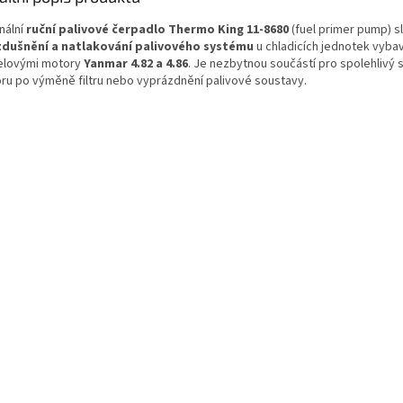
nální
ruční palivové čerpadlo Thermo King 11-8680
(fuel primer pump) sl
dušnění a natlakování palivového systému
u chladicích jednotek vyba
elovými motory
Yanmar 4.82 a 4.86
. Je nezbytnou součástí pro spolehlivý s
ru po výměně filtru nebo vyprázdnění palivové soustavy.