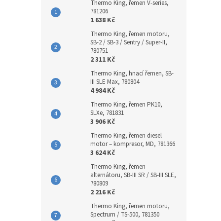
Thermo King, řemen V-series,
781206
1 638 Kč
Thermo King, řemen motoru,
SB-2 / SB-3 / Sentry / Super-II,
780751
2 311 Kč
Thermo King, hnací řemen, SB-
III SLE Max, 780804
4 984 Kč
Thermo King, řemen PK10,
SLXe, 781831
3 906 Kč
Thermo King, řemen diesel
motor – kompresor, MD, 781366
3 624 Kč
Thermo King, řemen
alternátoru, SB-III SR / SB-III SLE,
780809
2 216 Kč
Thermo King, řemen motoru,
Spectrum / TS-500, 781350