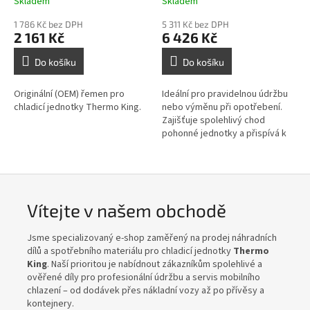
Skladem
Skladem
1 786 Kč bez DPH
5 311 Kč bez DPH
2 161 Kč
6 426 Kč
Do košíku
Do košíku
Originální (OEM) řemen pro
Ideální pro pravidelnou údržbu
chladicí jednotky Thermo King.
nebo výměnu při opotřebení.
Zajišťuje spolehlivý chod
pohonné jednotky a přispívá k
efektivnímu chladicímu výkonu.
Vítejte v našem obchodě
Jsme specializovaný e-shop zaměřený na prodej náhradních
dílů a spotřebního materiálu pro chladicí jednotky
Thermo
King
. Naší prioritou je nabídnout zákazníkům spolehlivé a
ověřené díly pro profesionální údržbu a servis mobilního
chlazení – od dodávek přes nákladní vozy až po přívěsy a
kontejnery.