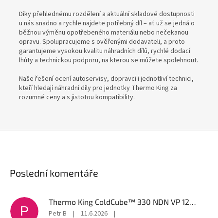
Díky přehlednému rozdělení a aktuální skladové dostupnosti
u nás snadno a rychle najdete potřebný díl – ať už se jedná o
běžnou výměnu opotřebeného materiálu nebo nečekanou
opravu. Spolupracujeme s ověřenými dodavateli, a proto
garantujeme vysokou kvalitu náhradních dílů, rychlé dodací
lhůty a technickou podporu, na kterou se můžete spolehnout.
Naše řešení ocení autoservisy, dopravci i jednotliví technici,
kteří hledají náhradní díly pro jednotky Thermo King za
rozumné ceny a s jistotou kompatibility.
Poslední komentáře
Thermo King ColdCube™ 330 NDN VP 12/24V, 6100243
P
Petr B
|
11.6.2026
|