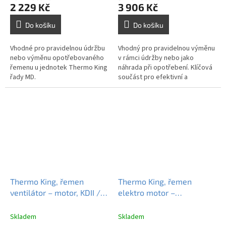
2 229 Kč
3 906 Kč
Do košíku
Do košíku
Vhodné pro pravidelnou údržbu
Vhodný pro pravidelnou výměnu
nebo výměnu opotřebovaného
v rámci údržby nebo jako
řemenu u jednotek Thermo King
náhrada při opotřebení. Klíčová
řady MD.
součást pro efektivní a
bezpečný provoz jednotek
SLXe.
Thermo King, řemen
Thermo King, řemen
ventilátor – motor, KDII /
elektro motor –
MDII / SMX, 780689
kompresor PK6, T-1000R
(po 02/2013), 781946
Skladem
Skladem