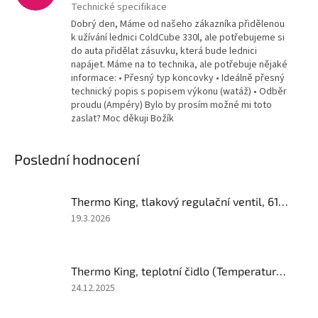
Technické specifikace
Dobrý den, Máme od našeho zákazníka přidělenou
k užívání lednici ColdCube 330l, ale potřebujeme si
do auta přidělat zásuvku, která bude lednici
napájet. Máme na to technika, ale potřebuje nějaké
informace: • Přesný typ koncovky • Ideálně přesný
technický popis s popisem výkonu (watáž) • Odběr
proudu (Ampéry) Bylo by prosím možné mi toto
zaslat? Moc děkuji Božík
Poslední hodnocení
Thermo King, tlakový regulační ventil, 616911
Hodnocení
19.3.2026
produktu
je
2
Thermo King, teplotní čidlo (Temperature Sensor) ; 414335
z
5
Hodnocení
24.12.2025
hvězdiček.
produktu
je