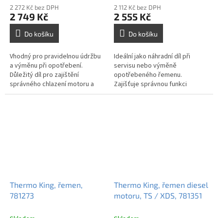
2 272 Kč bez DPH
2 112 Kč bez DPH
2 749 Kč
2 555 Kč
Do košíku
Do košíku
Vhodný pro pravidelnou údržbu
Ideální jako náhradní díl při
a výměnu při opotřebení.
servisu nebo výměně
Důležitý díl pro zajištění
opotřebeného řemenu.
správného chlazení motoru a
Zajišťuje správnou funkci
prevence přehřátí.
kompresoru a spolehlivost celé
jednotky.
Thermo King, řemen,
Thermo King, řemen diesel
781273
motoru, TS / XDS, 781351