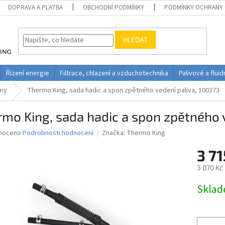
DOPRAVA A PLATBA
OBCHODNÍ PODMÍNKY
PODMÍNKY OCHRANY 
HLEDAT
Řízení energie
Filtrace, chlazení a vzduchotechnika
Palivové a flui
émy
Thermo King, sada hadic a spon zpětného vedení paliva, 100373
mo King, sada hadic a spon zpětného 
né
noceno
Podrobnosti hodnocení
Značka:
Thermo King
ní
3 71
u
3 070 Kč
Měrná
Skla
cena:
ek.