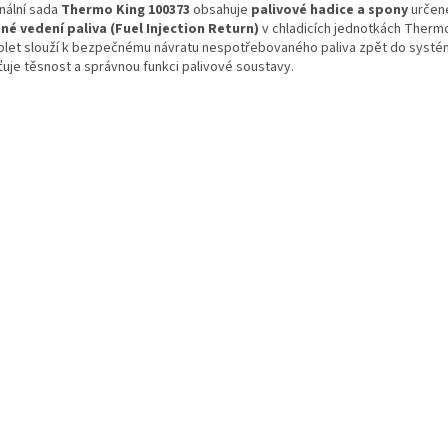
inální sada
Thermo King 100373
obsahuje
palivové hadice a spony
určen
né vedení paliva (Fuel Injection Return)
v chladicích jednotkách Thermo
let slouží k bezpečnému návratu nespotřebovaného paliva zpět do systé
ťuje těsnost a správnou funkci palivové soustavy.