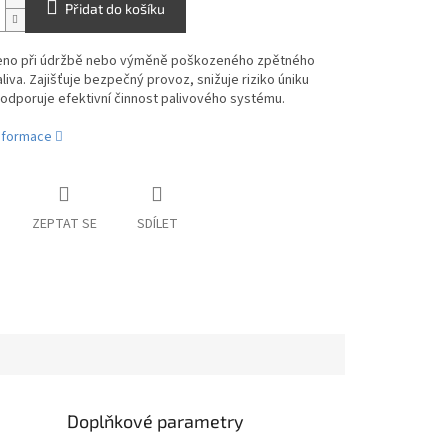
Přidat do košíku
no při údržbě nebo výměně poškozeného zpětného
liva. Zajišťuje bezpečný provoz, snižuje riziko úniku
podporuje efektivní činnost palivového systému.
informace
ZEPTAT SE
SDÍLET
Doplňkové parametry