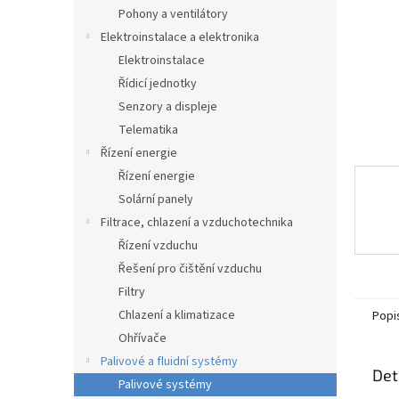
n
Pohony a ventilátory
e
Elektroinstalace a elektronika
l
Elektroinstalace
Řídicí jednotky
Senzory a displeje
Telematika
Řízení energie
Řízení energie
Solární panely
Filtrace, chlazení a vzduchotechnika
Řízení vzduchu
Řešení pro čištění vzduchu
Filtry
Chlazení a klimatizace
Popi
Ohřívače
Palivové a fluidní systémy
Det
Palivové systémy