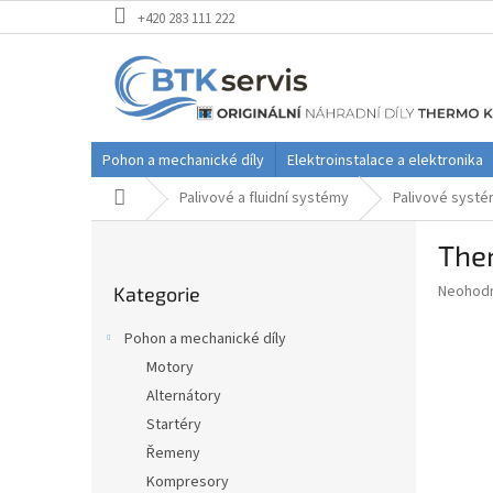
Přejít
+420 283 111 222
na
obsah
Pohon a mechanické díly
Elektroinstalace a elektronika
Domů
Palivové a fluidní systémy
Palivové syst
P
Ther
o
Přeskočit
s
Průměr
Neohod
Kategorie
kategorie
t
hodnoce
r
produkt
Pohon a mechanické díly
a
je
Motory
0,0
n
z
Alternátory
n
5
í
Startéry
hvězdič
p
Řemeny
a
Kompresory