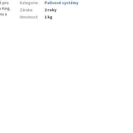
é pro
Kategorie
:
Palivové systémy
 King.
Záruka
:
2 roky
mu a
Hmotnost
:
1 kg