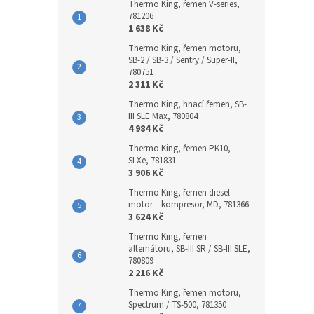
Thermo King, řemen V-series,
781206
1 638 Kč
Thermo King, řemen motoru,
SB-2 / SB-3 / Sentry / Super-II,
780751
2 311 Kč
Thermo King, hnací řemen, SB-
III SLE Max, 780804
4 984 Kč
Thermo King, řemen PK10,
SLXe, 781831
3 906 Kč
Thermo King, řemen diesel
motor – kompresor, MD, 781366
3 624 Kč
Thermo King, řemen
alternátoru, SB-III SR / SB-III SLE,
780809
2 216 Kč
Thermo King, řemen motoru,
Spectrum / TS-500, 781350