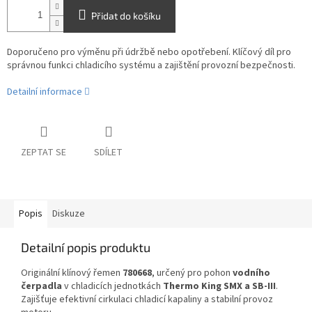
Přidat do košíku
Doporučeno pro výměnu při údržbě nebo opotřebení. Klíčový díl pro
správnou funkci chladicího systému a zajištění provozní bezpečnosti.
Detailní informace
ZEPTAT SE
SDÍLET
Popis
Diskuze
Detailní popis produktu
Originální klínový řemen
780668
, určený pro pohon
vodního
čerpadla
v chladicích jednotkách
Thermo King SMX a SB-III
.
Zajišťuje efektivní cirkulaci chladicí kapaliny a stabilní provoz