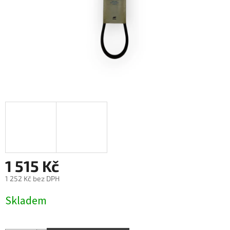
1 515 Kč
1 252 Kč bez DPH
Měrná
Skladem
cena: