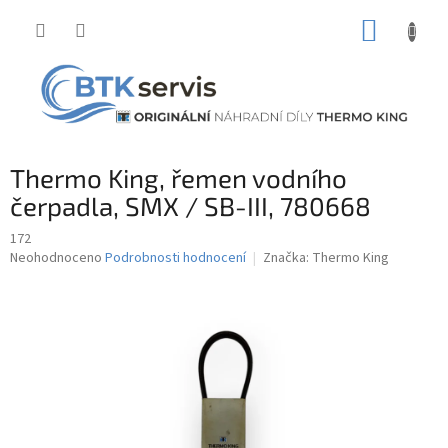
Přejít
NÁKUP
na
obsah
KOŠÍK
Thermo King, řemen vodního
čerpadla, SMX / SB-III, 780668
172
Průměrné
Neohodnoceno
Podrobnosti hodnocení
Značka:
Thermo King
hodnocení
produktu
je
0,0
z
5
hvězdiček.