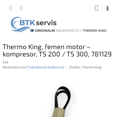
Přejít
NÁKUP
na
obsah
KOŠÍK
Thermo King, řemen motor –
kompresor, TS 200 / TS 300, 781129
184
Průměrné
Neohodnoceno
Podrobnosti hodnocení
Značka:
Thermo King
hodnocení
produktu
je
0,0
z
5
hvězdiček.