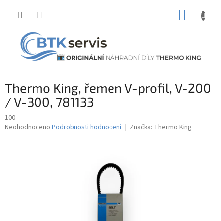
Přejít
NÁKUP
na
obsah
KOŠÍK
Thermo King, řemen V-profil, V-200
/ V-300, 781133
100
Průměrné
Neohodnoceno
Podrobnosti hodnocení
Značka:
Thermo King
hodnocení
produktu
je
0,0
z
5
hvězdiček.