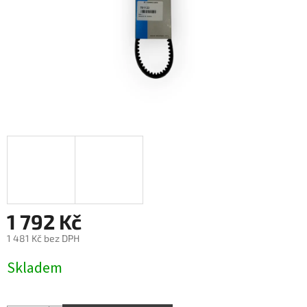
1 792 Kč
1 481 Kč bez DPH
Měrná
Skladem
cena: