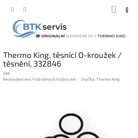
Přejít
NÁKUP
na
obsah
KOŠÍK
Thermo King, těsnící O-kroužek /
těsnění, 332846
544
Průměrné
Neohodnoceno
Podrobnosti hodnocení
Značka:
Thermo King
hodnocení
produktu
je
0,0
z
5
hvězdiček.