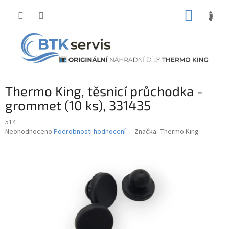
Přejít
NÁKUP
na
obsah
KOŠÍK
Thermo King, těsnicí průchodka -
grommet (10 ks), 331435
514
Průměrné
Neohodnoceno
Podrobnosti hodnocení
Značka:
Thermo King
hodnocení
produktu
je
0,0
z
5
hvězdiček.