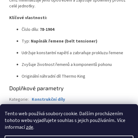
čímž minimalizuje jeho opotřebení a zajišťuje spolehlivý provoz
celé jednotky.
Klíčové vlastnosti:
Číslo dílu:
78-1904
Typ:
Napínák řemene (belt tensioner)
Udržuje konstantní napětí a zabraňuje prokluzu řemene
Zvyšuje životnost řemenů a komponentů pohonu
Originální náhradní díl Thermo King
Doplňkové parametry
Kategorie
:
Konstrukční díly
Záruka
:
2 roky
Tento web používá soubory cookie. Dalším procházením
Hmotnost
:
1 kg
tohoto webu vyjadřujete souhlas s jejich používáním.. Více
informací
zde
.
Z