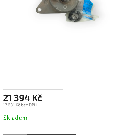
21 394 Kč
17 681 Kč bez DPH
Měrná
Skladem
cena: