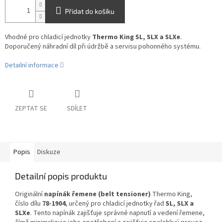
Přidat do košíku
Vhodné pro chladicí jednotky
Thermo King SL, SLX a SLXe
.
Doporučený náhradní díl při údržbě a servisu pohonného systému.
Detailní informace
ZEPTAT SE
SDÍLET
Popis
Diskuze
Detailní popis produktu
Originální
napínák řemene (belt tensioner)
Thermo King,
číslo dílu
78-1904
, určený pro chladicí jednotky řad
SL, SLX a
SLXe
. Tento napínák zajišťuje správné napnutí a vedení řemene,