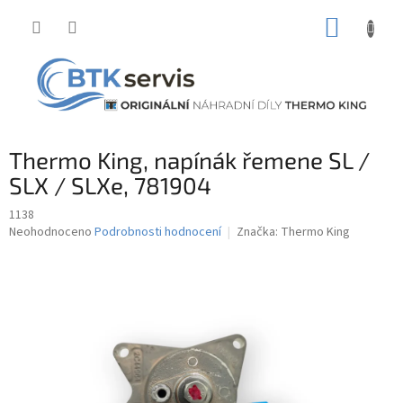
Přejít
NÁKUP
na
obsah
KOŠÍK
Thermo King, napínák řemene SL /
SLX / SLXe, 781904
1138
Průměrné
Neohodnoceno
Podrobnosti hodnocení
Značka:
Thermo King
hodnocení
produktu
je
0,0
z
5
hvězdiček.