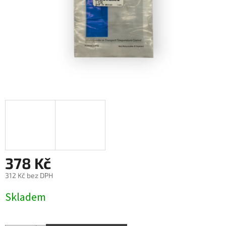
378 Kč
312 Kč bez DPH
Měrná
Skladem
cena: