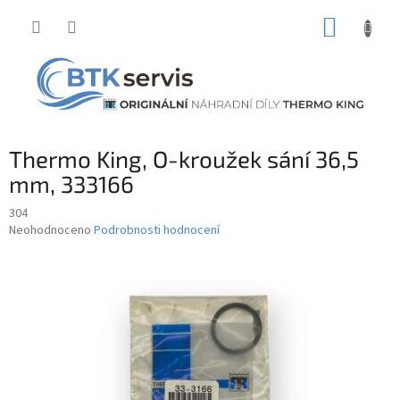
Přejít
NÁKUP
na
obsah
KOŠÍK
Thermo King, O-kroužek sání 36,5
mm, 333166
304
Průměrné
Neohodnoceno
Podrobnosti hodnocení
hodnocení
produktu
je
0,0
z
5
hvězdiček.