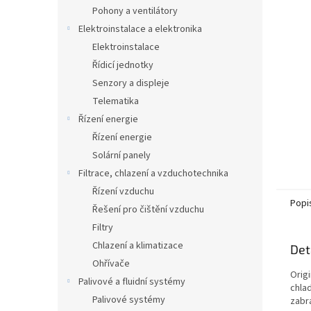
n
Pohony a ventilátory
e
Elektroinstalace a elektronika
l
Elektroinstalace
Řídicí jednotky
Senzory a displeje
Telematika
Řízení energie
Řízení energie
Solární panely
Filtrace, chlazení a vzduchotechnika
Řízení vzduchu
Popi
Řešení pro čištění vzduchu
Filtry
Chlazení a klimatizace
Det
Ohřívače
Origi
Palivové a fluidní systémy
chla
Palivové systémy
zabr