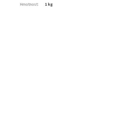
Hmotnost
:
1 kg