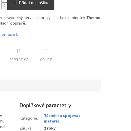
Přidat do košíku
o pravidelný servis a opravy chladicích jednotek Thermo
kladní dopravě.
informace
ZEPTAT SE
SDÍLET
Doplňkové parametry
 v
Těsnění a spojovací
Kategorie
:
ému,
materiál
ení.
Záruka
:
2 roky