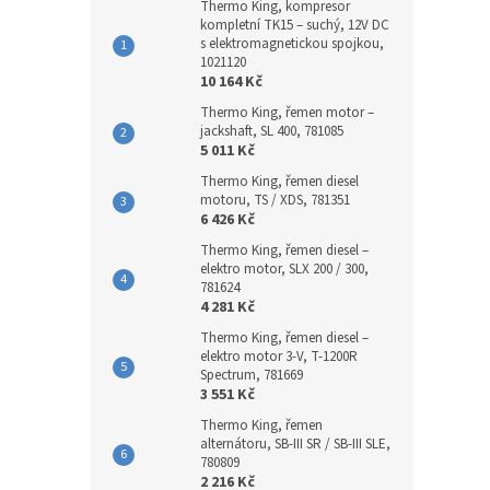
Thermo King, kompresor
kompletní TK15 – suchý, 12V DC
s elektromagnetickou spojkou,
1021120
10 164 Kč
Thermo King, řemen motor –
jackshaft, SL 400, 781085
5 011 Kč
Thermo King, řemen diesel
motoru, TS / XDS, 781351
6 426 Kč
Thermo King, řemen diesel –
elektro motor, SLX 200 / 300,
781624
4 281 Kč
Thermo King, řemen diesel –
elektro motor 3-V, T-1200R
Spectrum, 781669
3 551 Kč
Thermo King, řemen
alternátoru, SB-III SR / SB-III SLE,
780809
2 216 Kč