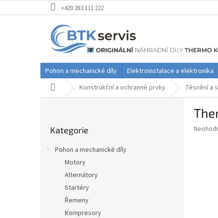
Přejít
+420 283 111 222
na
obsah
Pohon a mechanické díly
Elektroinstalace a elektronika
Domů
Konstrukční a ochranné prvky
Těsnění a s
P
Ther
o
Přeskočit
s
Průměr
Neohod
Kategorie
kategorie
t
hodnoce
r
produkt
Pohon a mechanické díly
a
je
Motory
0,0
n
z
Alternátory
n
5
í
Startéry
hvězdič
p
Řemeny
a
Kompresory