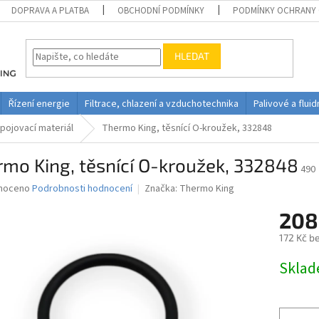
DOPRAVA A PLATBA
OBCHODNÍ PODMÍNKY
PODMÍNKY OCHRANY 
HLEDAT
Řízení energie
Filtrace, chlazení a vzduchotechnika
Palivové a flui
pojovací materiál
Thermo King, těsnící O-kroužek, 332848
mo King, těsnící O-kroužek, 332848
490
né
noceno
Podrobnosti hodnocení
Značka:
Thermo King
ní
208
u
172 Kč b
Měrná
Skla
cena:
ek.