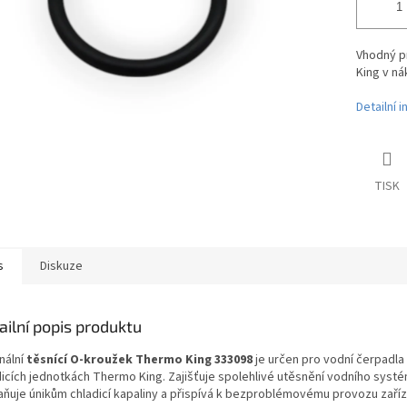
Vhodný pr
King v ná
Detailní 
TISK
s
Diskuze
ailní popis produktu
nální
těsnící O-kroužek Thermo King 333098
je určen pro vodní čerpadla
dicích jednotkách Thermo King. Zajišťuje spolehlivé utěsnění vodního syst
aňuje únikům chladicí kapaliny a přispívá k bezproblémovému provozu zaříz