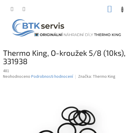
Přejít
NÁKUP
na
obsah
KOŠÍK
Thermo King, O-kroužek 5/8 (10ks),
331938
481
Průměrné
Neohodnoceno
Podrobnosti hodnocení
Značka:
Thermo King
hodnocení
produktu
je
0,0
z
5
hvězdiček.