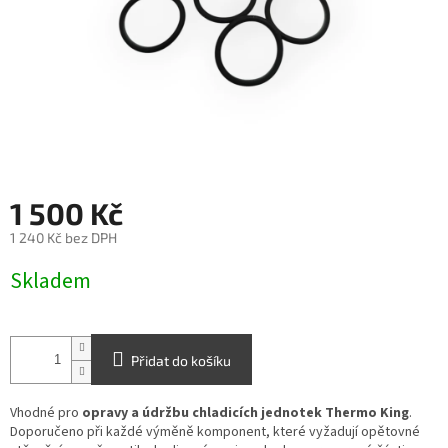
1 500 Kč
1 240 Kč bez DPH
Měrná
Skladem
cena:
Přidat do košíku
Vhodné pro
opravy a údržbu chladicích jednotek Thermo King
.
Doporučeno při každé výměně komponent, které vyžadují opětovné