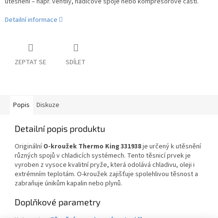
utěsnění – např. ventily, hadicové spoje nebo kompresorové části.
Detailní informace
ZEPTAT SE
SDÍLET
Popis
Diskuze
Detailní popis produktu
Originální
O-kroužek Thermo King 331938
je určený k utěsnění
různých spojů v chladicích systémech. Tento těsnicí prvek je
vyroben z vysoce kvalitní pryže, která odolává chladivu, oleji i
extrémním teplotám. O-kroužek zajišťuje spolehlivou těsnost a
zabraňuje únikům kapalin nebo plynů.
Doplňkové parametry