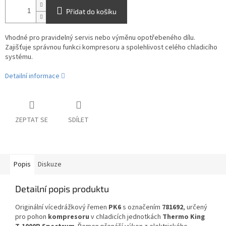
Přidat do košíku
Vhodné pro pravidelný servis nebo výměnu opotřebeného dílu.
Zajišťuje správnou funkci kompresoru a spolehlivost celého chladicího
systému.
Detailní informace
ZEPTAT SE
SDÍLET
Popis
Diskuze
Detailní popis produktu
Originální vícedrážkový řemen
PK6
s označením
781692
, určený
pro pohon
kompresoru
v chladicích jednotkách
Thermo King