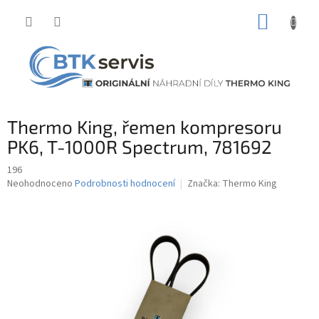
Přejít
NÁKUP
na
obsah
KOŠÍK
Thermo King, řemen kompresoru
PK6, T-1000R Spectrum, 781692
196
Průměrné
Neohodnoceno
Podrobnosti hodnocení
Značka:
Thermo King
hodnocení
produktu
je
0,0
z
5
hvězdiček.