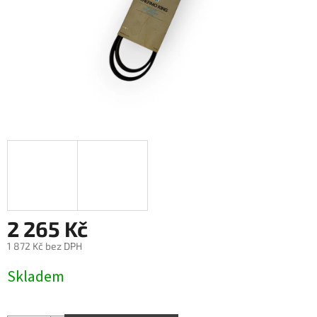
2 265 Kč
1 872 Kč bez DPH
Měrná
Skladem
cena: