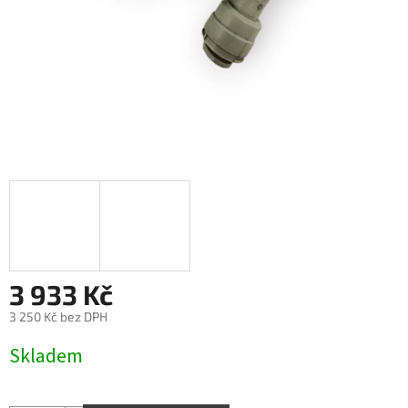
3 933 Kč
3 250 Kč bez DPH
Měrná
Skladem
cena: