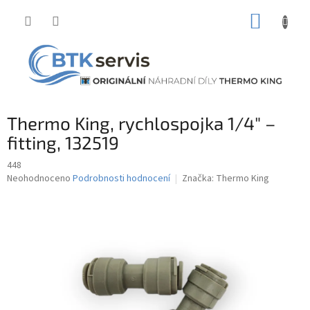
Přejít
NÁKUP
na
obsah
KOŠÍK
Thermo King, rychlospojka 1/4" –
fitting, 132519
448
Průměrné
Neohodnoceno
Podrobnosti hodnocení
Značka:
Thermo King
hodnocení
produktu
je
0,0
z
5
hvězdiček.