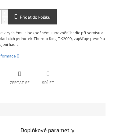
Přidat do košíku
e k rychlému a bezpečnému upevnění hadic při servisu a
ladicích jednotek Thermo King TK2000, zajišťuje pevné a
jení hadic.
informace
ZEPTAT SE
SDÍLET
Doplňkové parametry