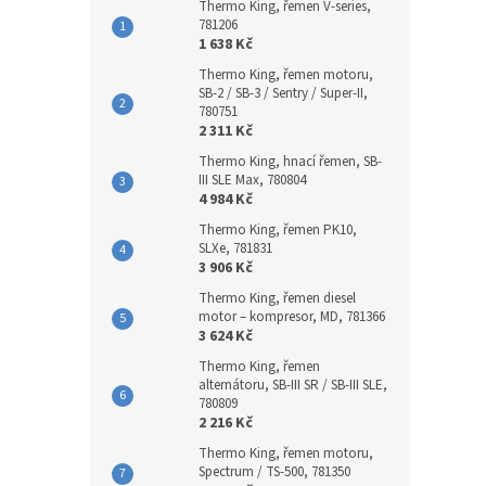
Thermo King, řemen V-series,
781206
1 638 Kč
Thermo King, řemen motoru,
SB-2 / SB-3 / Sentry / Super-II,
780751
2 311 Kč
Thermo King, hnací řemen, SB-
III SLE Max, 780804
4 984 Kč
Thermo King, řemen PK10,
SLXe, 781831
3 906 Kč
Thermo King, řemen diesel
motor – kompresor, MD, 781366
3 624 Kč
Thermo King, řemen
alternátoru, SB-III SR / SB-III SLE,
780809
2 216 Kč
Thermo King, řemen motoru,
Spectrum / TS-500, 781350