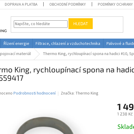
DOPRAVA A PLATBA
OBCHODNÍ PODMÍNKY
PODMÍNKY OCHRANY 
HLEDAT
Řízení energie
Filtrace, chlazení a vzduchotechnika
Palivové a flui
pojovací materiál
Thermo King, rychloupínací spona na hadici #10, Sp
mo King, rychloupínací spona na hadic
 559417
né
noceno
Podrobnosti hodnocení
Značka:
Thermo King
ní
1 4
u
1 238 Kč
Měrná
Skla
cena:
ek.