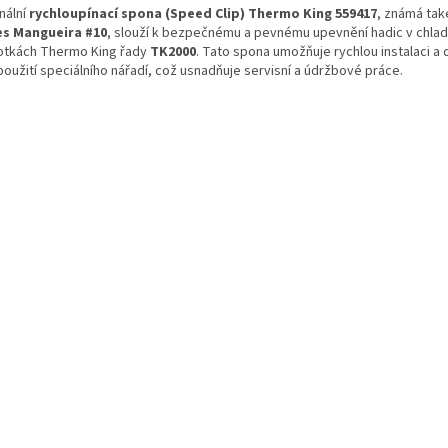
nální
rychloupínací spona (Speed Clip) Thermo King 559417
, známá tak
es Mangueira #10
, slouží k bezpečnému a pevnému upevnění hadic v chlad
otkách Thermo King řady
TK2000
. Tato spona umožňuje rychlou instalaci 
použití speciálního nářadí, což usnadňuje servisní a údržbové práce.