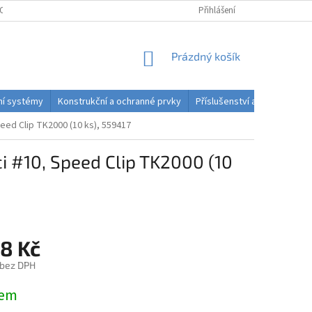
OSOBNÍCH ÚDAJŮ
PODMÍNKY ODSTOUPENÍ OD SMLOUVY DO 14 DNŮ
Přihlášení
NÁKUPNÍ
Prázdný košík
KOŠÍK
dní systémy
Konstrukční a ochranné prvky
Příslušenství a spotřební ma
eed Clip TK2000 (10 ks), 559417
i #10, Speed Clip TK2000 (10
98 Kč
 bez DPH
dem