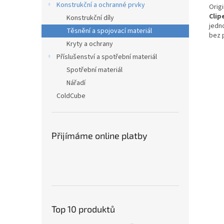
Konstrukční a ochranné prvky
Origi
Clip
Konstrukční díly
jedn
Těsnění a spojovací materiál
bez 
Kryty a ochrany
Příslušenství a spotřební materiál
Spotřební materiál
Nářadí
ColdCube
Přijímáme online platby
Top 10 produktů