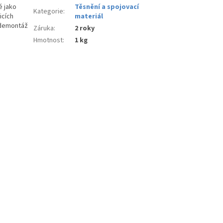
é jako
Těsnění a spojovací
Kategorie
:
icích
materiál
a demontáž
Záruka
:
2 roky
Hmotnost
:
1 kg