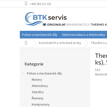
Přejít
+420 283 111 222
na
obsah
Pohon a mechanické díly
Elektroinstalace a elektronika
Domů
Konstrukční a ochranné prvky
Těsnění a s
P
Ther
o
Přeskočit
s
ks),
Kategorie
kategorie
t
523
r
Pohon a mechanické díly
Průměr
Neohod
a
hodnoce
Motory
n
produkt
Alternátory
n
je
í
Startéry
0,0
z
p
Řemeny
5
a
Kompresory
hvězdič