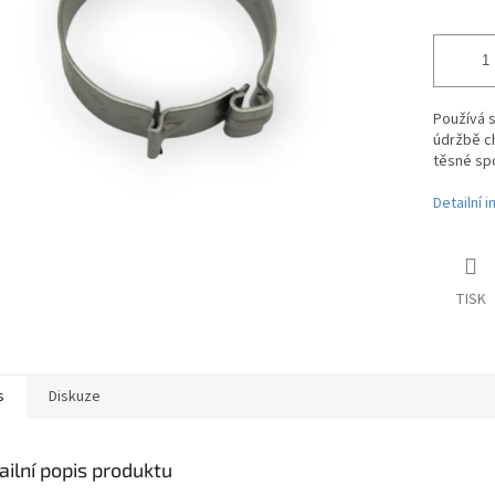
Používá s
údržbě ch
těsné spo
Detailní 
TISK
s
Diskuze
ailní popis produktu