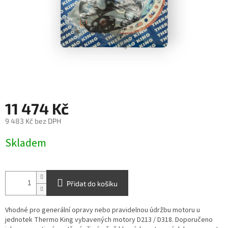
11 474 Kč
9 483 Kč bez DPH
Měrná
Skladem
cena:
Přidat do košíku
Vhodné pro generální opravy nebo pravidelnou údržbu motoru u
jednotek Thermo King vybavených motory D213 / D318. Doporučeno