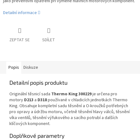
jako preventivní opatření při výměně hlavních motorových komponent.
Detailní informace
ZEPTAT SE
SDÍLET
Popis
Diskuze
Detailní popis produktu
Originální těsnicí sada
Thermo King 300229
je určena pro
motory
D213
a
D318
používané v chladicích jednotkách Thermo
King. Obsahuje kompletní sadu těsnění a O-kroužků potřebných
pro opravy a údržbu motoru, včetně těsnění hlavy válců, těsnění
víka ventilů, těsnění výfukového a sacího potrubí a dalších
klíčových komponent.
Doplňkové parametry