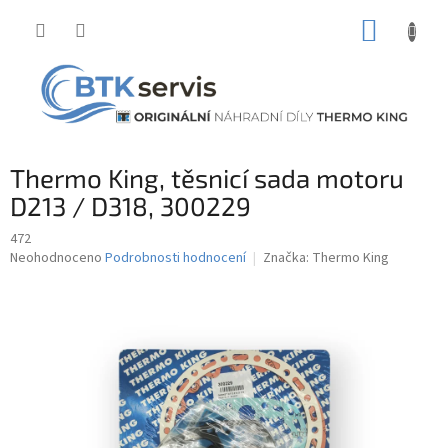
Přejít
NÁKUP
na
obsah
KOŠÍK
Thermo King, těsnicí sada motoru
D213 / D318, 300229
472
Průměrné
Neohodnoceno
Podrobnosti hodnocení
Značka:
Thermo King
hodnocení
produktu
je
0,0
z
5
hvězdiček.