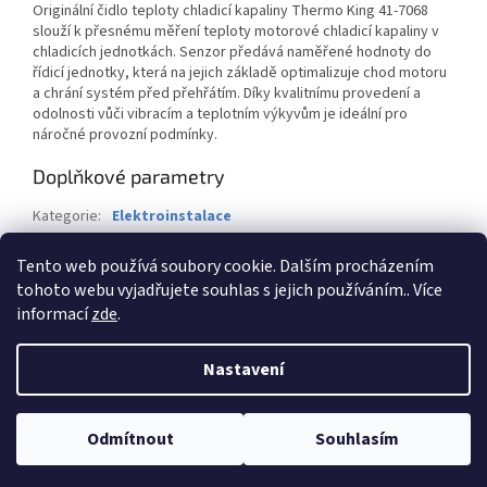
Originální čidlo teploty chladicí kapaliny Thermo King 41-7068
slouží k přesnému měření teploty motorové chladicí kapaliny v
chladicích jednotkách. Senzor předává naměřené hodnoty do
řídicí jednotky, která na jejich základě optimalizuje chod motoru
a chrání systém před přehřátím. Díky kvalitnímu provedení a
odolnosti vůči vibracím a teplotním výkyvům je ideální pro
náročné provozní podmínky.
Doplňkové parametry
Kategorie
:
Elektroinstalace
Záruka
:
2 roky
Tento web používá soubory cookie. Dalším procházením
Hmotnost
:
1 kg
tohoto webu vyjadřujete souhlas s jejich používáním.. Více
informací
zde
.
Z
á
Nastavení
Vytvořil Shoptet
p
a
t
Odmítnout
Souhlasím
Copyright 2026
BTK-Servis CZ s.r.o.
. Všechna práva vyhrazena.
í