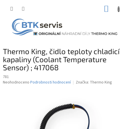
Přejít
NÁKUP
na
obsah
KOŠÍK
Thermo King, čidlo teploty chladicí
kapaliny (Coolant Temperature
Sensor) ; 417068
781
Průměrné
Neohodnoceno
Podrobnosti hodnocení
Značka:
Thermo King
hodnocení
produktu
je
0,0
z
5
hvězdiček.