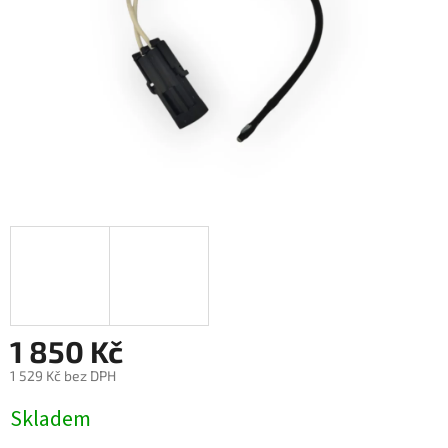
1 850 Kč
1 529 Kč bez DPH
Měrná
Skladem
cena: