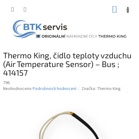
Přejít
NÁKUP
na
obsah
KOŠÍK
Thermo King, čidlo teploty vzduchu
(Air Temperature Sensor) – Bus ;
414157
796
Průměrné
Neohodnoceno
Podrobnosti hodnocení
Značka:
Thermo King
hodnocení
produktu
je
0,0
z
5
hvězdiček.