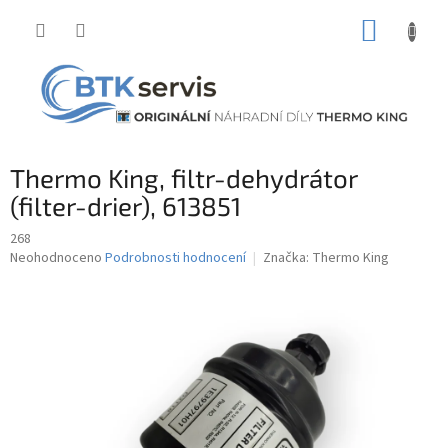
Přejít
NÁKUP
na
obsah
KOŠÍK
Thermo King, filtr-dehydrátor
(filter-drier), 613851
268
Průměrné
Neohodnoceno
Podrobnosti hodnocení
Značka:
Thermo King
hodnocení
produktu
je
0,0
z
5
hvězdiček.