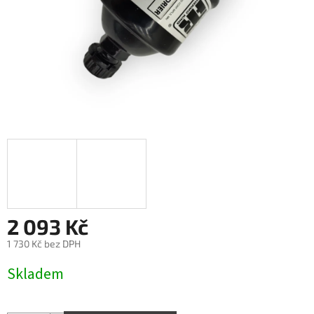
2 093 Kč
1 730 Kč bez DPH
Měrná
Skladem
cena: