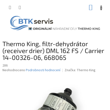
Přejít
NÁKUP
na
obsah
KOŠÍK
Thermo King, filtr-dehydrátor
(receiver drier) DML 162 FS / Carrier
14-00326-06, 668065
286
Průměrné
Neohodnoceno
Podrobnosti hodnocení
Značka:
Thermo King
hodnocení
produktu
je
0,0
z
5
hvězdiček.