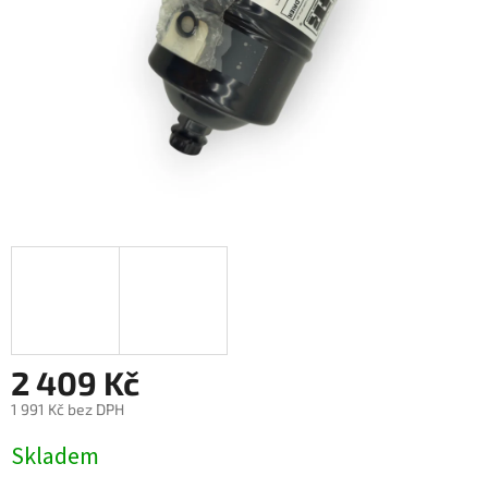
2 409 Kč
1 991 Kč bez DPH
Měrná
Skladem
cena: