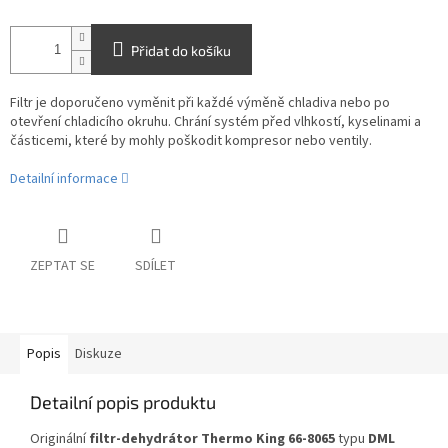
Přidat do košíku
Filtr je doporučeno vyměnit při každé výměně chladiva nebo po
otevření chladicího okruhu. Chrání systém před vlhkostí, kyselinami a
částicemi, které by mohly poškodit kompresor nebo ventily.
Detailní informace
ZEPTAT SE
SDÍLET
Popis
Diskuze
Detailní popis produktu
Originální
filtr-dehydrátor Thermo King 66-8065
typu
DML