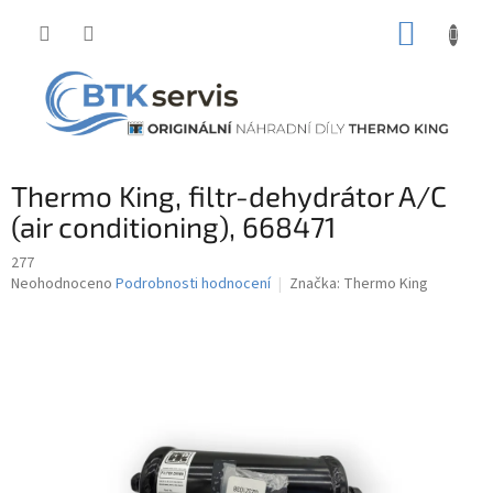
Přejít
NÁKUP
na
obsah
KOŠÍK
Thermo King, filtr-dehydrátor A/C
(air conditioning), 668471
277
Průměrné
Neohodnoceno
Podrobnosti hodnocení
Značka:
Thermo King
hodnocení
produktu
je
0,0
z
5
hvězdiček.