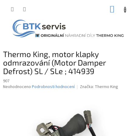
Přejít
NÁKUP
na
obsah
KOŠÍK
Thermo King, motor klapky
odmrazování (Motor Damper
Defrost) SL / SLe ; 414939
907
Průměrné
Neohodnoceno
Podrobnosti hodnocení
Značka:
Thermo King
hodnocení
produktu
je
0,0
z
5
hvězdiček.