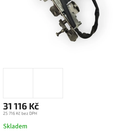
31 116 Kč
25 716 Kč bez DPH
Měrná
Skladem
cena: