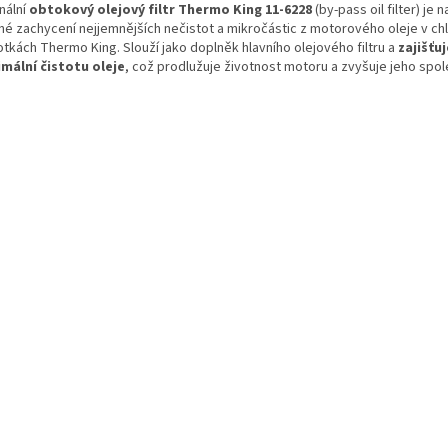
nální
obtokový olejový filtr Thermo King 11-6228
(by-pass oil filter) je 
né zachycení nejjemnějších nečistot a mikročástic z motorového oleje v chl
otkách Thermo King. Slouží jako doplněk hlavního olejového filtru a
zajišťuj
mální čistotu oleje
, což prodlužuje životnost motoru a zvyšuje jeho spol