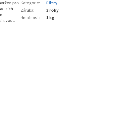
navržen pro
Kategorie
:
Filtry
adicích
Záruka
:
2 roky
e
Hmotnost
:
1 kg
ehlivost.