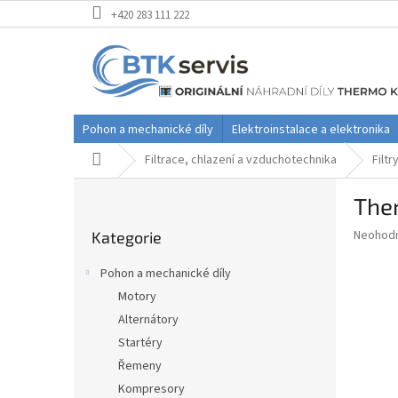
Přejít
+420 283 111 222
na
obsah
Pohon a mechanické díly
Elektroinstalace a elektronika
Domů
Filtrace, chlazení a vzduchotechnika
Filtr
P
Ther
o
Přeskočit
s
Průměr
Neohod
Kategorie
kategorie
t
hodnoce
r
produkt
Pohon a mechanické díly
a
je
Motory
0,0
n
z
Alternátory
n
5
í
Startéry
hvězdič
p
Řemeny
a
Kompresory