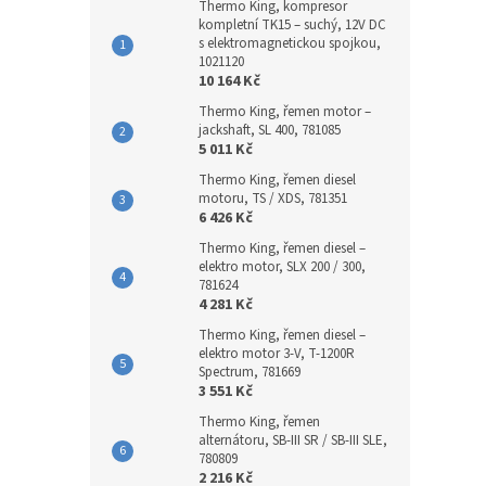
Thermo King, kompresor
kompletní TK15 – suchý, 12V DC
s elektromagnetickou spojkou,
1021120
10 164 Kč
Thermo King, řemen motor –
jackshaft, SL 400, 781085
5 011 Kč
Thermo King, řemen diesel
motoru, TS / XDS, 781351
6 426 Kč
Thermo King, řemen diesel –
elektro motor, SLX 200 / 300,
781624
4 281 Kč
Thermo King, řemen diesel –
elektro motor 3-V, T-1200R
Spectrum, 781669
3 551 Kč
Thermo King, řemen
alternátoru, SB-III SR / SB-III SLE,
780809
2 216 Kč