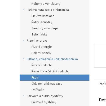
n
Pohony a ventilátory
e
Elektroinstalace a elektronika
l
Elektroinstalace
Řídicí jednotky
Senzory a displeje
Telematika
Řízení energie
Řízení energie
Solární panely
Filtrace, chlazení a vzduchotechnika
Řízení vzduchu
Řešení pro čištění vzduchu
Filtry
Chlazení a klimatizace
Popi
Ohřívače
Palivové a fluidní systémy
Det
Palivové systémy