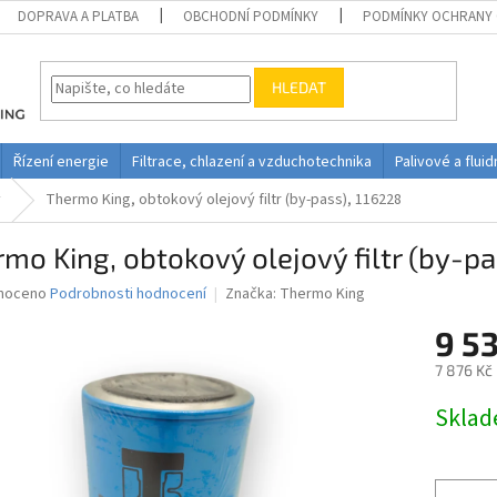
DOPRAVA A PLATBA
OBCHODNÍ PODMÍNKY
PODMÍNKY OCHRANY 
HLEDAT
Řízení energie
Filtrace, chlazení a vzduchotechnika
Palivové a flui
y
Thermo King, obtokový olejový filtr (by-pass), 116228
mo King, obtokový olejový filtr (by-pa
né
noceno
Podrobnosti hodnocení
Značka:
Thermo King
ní
9 5
u
7 876 Kč
Měrná
Skla
cena:
ek.