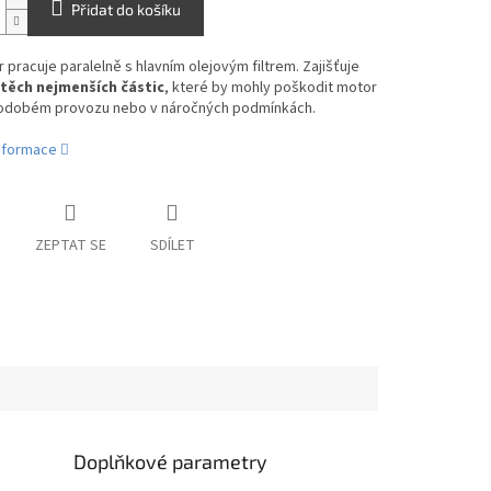
Přidat do košíku
tr pracuje paralelně s hlavním olejovým filtrem. Zajišťuje
i těch nejmenších částic
, které by mohly poškodit motor
hodobém provozu nebo v náročných podmínkách.
informace
ZEPTAT SE
SDÍLET
Doplňkové parametry