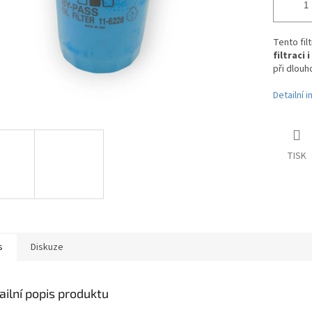
Tento fil
filtraci 
při dlou
Detailní 
TISK
s
Diskuze
ailní popis produktu