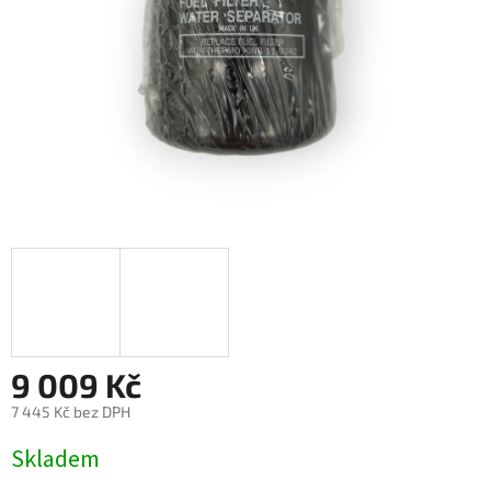
9 009 Kč
7 445 Kč bez DPH
Měrná
Skladem
cena: