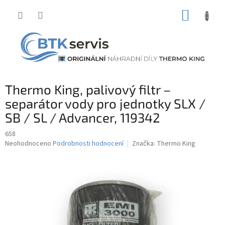
Přejít
NÁKUP
na
obsah
KOŠÍK
Thermo King, palivový filtr –
separátor vody pro jednotky SLX /
SB / SL / Advancer, 119342
658
Průměrné
Neohodnoceno
Podrobnosti hodnocení
Značka:
Thermo King
hodnocení
produktu
je
0,0
z
5
hvězdiček.