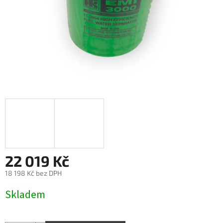
22 019 Kč
18 198 Kč bez DPH
Měrná
Skladem
cena: