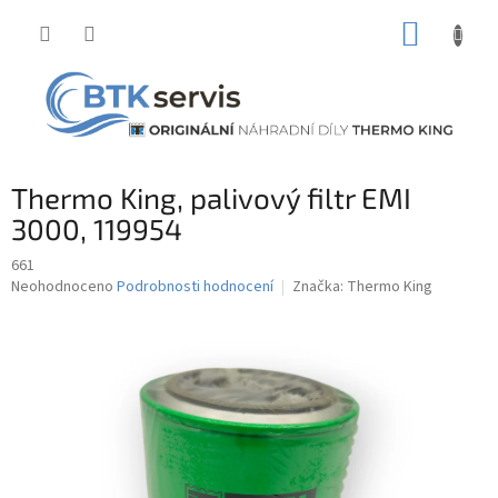
Přejít
NÁKUP
na
obsah
KOŠÍK
Thermo King, palivový filtr EMI
3000, 119954
661
Průměrné
Neohodnoceno
Podrobnosti hodnocení
Značka:
Thermo King
hodnocení
produktu
je
0,0
z
5
hvězdiček.