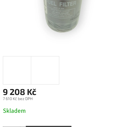
9 208 Kč
7 610 Kč bez DPH
Měrná
Skladem
cena: