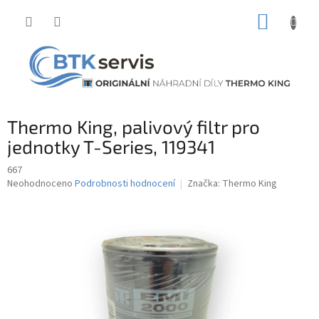
Přejít
NÁKUP
na
obsah
KOŠÍK
Thermo King, palivový filtr pro
jednotky T-Series, 119341
667
Průměrné
Neohodnoceno
Podrobnosti hodnocení
Značka:
Thermo King
hodnocení
produktu
je
0,0
z
5
hvězdiček.