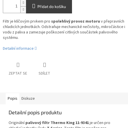
Přidat do košíku
Filtr je klíčovým prvkem pro
spolehlivý provoz motoru
v přepravních
chladicích jednotkách. Odstraňuje mechanické nečistoty, mikročástice i
vodu z paliva a zamezuje poškození citlivých součástek palivového
systému.
Detailní informace
ZEPTAT SE
SDÍLET
Popis
Diskuze
Detailní popis produktu
Originální
palivový filtr Thermo King 11-9341
je určen pro