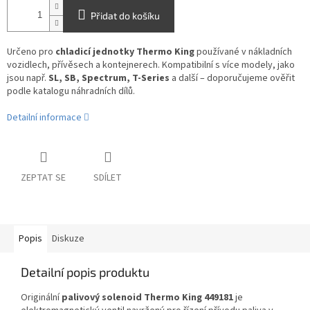
Přidat do košíku
Určeno pro
chladicí jednotky Thermo King
používané v nákladních
vozidlech, přívěsech a kontejnerech. Kompatibilní s více modely, jako
jsou např.
SL, SB, Spectrum, T-Series
a další – doporučujeme ověřit
podle katalogu náhradních dílů.
Detailní informace
ZEPTAT SE
SDÍLET
Popis
Diskuze
Detailní popis produktu
Originální
palivový solenoid Thermo King 449181
je