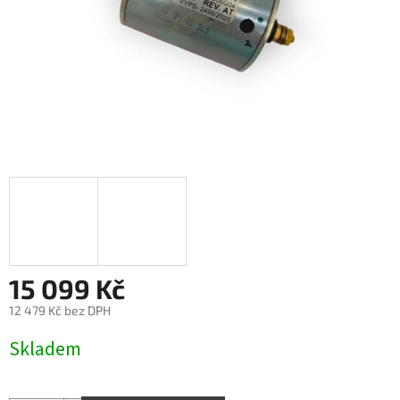
15 099 Kč
12 479 Kč bez DPH
Měrná
Skladem
cena: