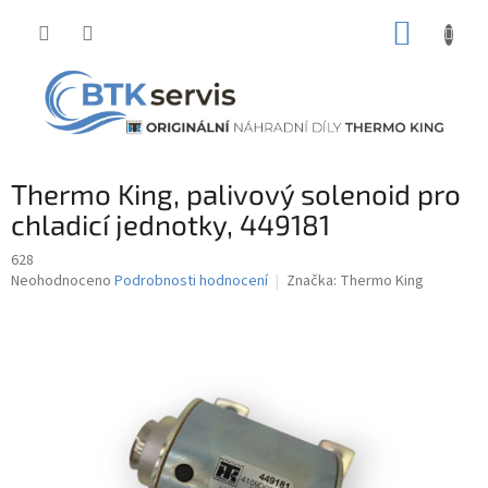
Přejít
NÁKUP
na
obsah
KOŠÍK
Thermo King, palivový solenoid pro
chladicí jednotky, 449181
628
Průměrné
Neohodnoceno
Podrobnosti hodnocení
Značka:
Thermo King
hodnocení
produktu
je
0,0
z
5
hvězdiček.