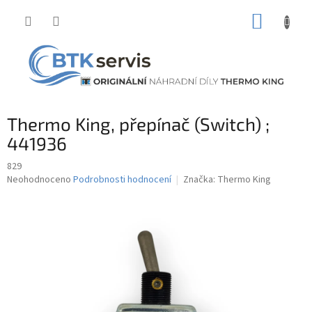
Přejít
NÁKUP
na
obsah
KOŠÍK
Thermo King, přepínač (Switch) ;
441936
829
Průměrné
Neohodnoceno
Podrobnosti hodnocení
Značka:
Thermo King
hodnocení
produktu
je
0,0
z
5
hvězdiček.