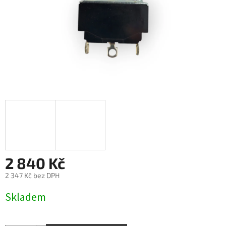
2 840 Kč
2 347 Kč bez DPH
Měrná
Skladem
cena: