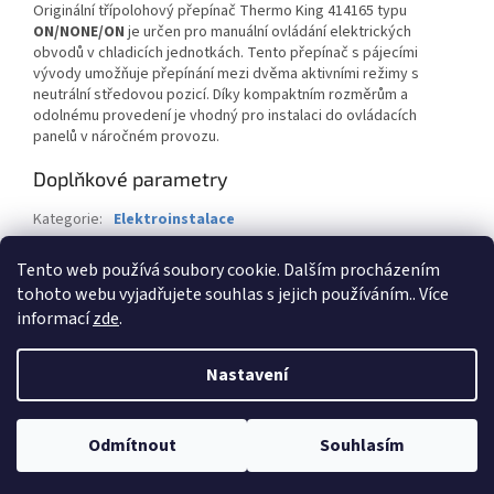
Originální třípolohový přepínač Thermo King 414165 typu
ON/NONE/ON
je určen pro manuální ovládání elektrických
obvodů v chladicích jednotkách. Tento přepínač s pájecími
vývody umožňuje přepínání mezi dvěma aktivními režimy s
neutrální středovou pozicí. Díky kompaktním rozměrům a
odolnému provedení je vhodný pro instalaci do ovládacích
panelů v náročném provozu.
Doplňkové parametry
Kategorie
:
Elektroinstalace
Záruka
:
2 roky
Tento web používá soubory cookie. Dalším procházením
Hmotnost
:
1 kg
tohoto webu vyjadřujete souhlas s jejich používáním.. Více
informací
zde
.
Z
á
Nastavení
Vytvořil Shoptet
p
a
t
Odmítnout
Souhlasím
Copyright 2026
BTK-Servis CZ s.r.o.
. Všechna práva vyhrazena.
í