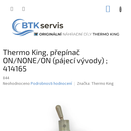
Přejít
NÁKUP
na
obsah
KOŠÍK
Thermo King, přepínač
ON/NONE/ON (pájecí vývody) ;
414165
844
Průměrné
Neohodnoceno
Podrobnosti hodnocení
Značka:
Thermo King
hodnocení
produktu
je
0,0
z
5
hvězdiček.