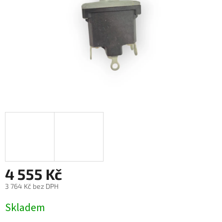
4 555 Kč
3 764 Kč bez DPH
Měrná
Skladem
cena: