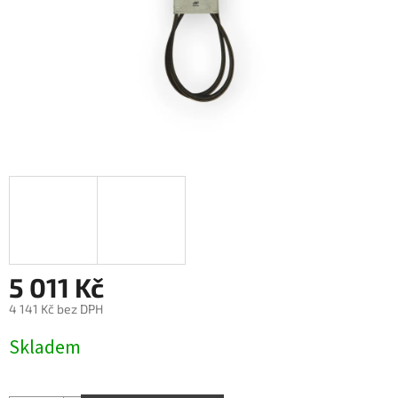
5 011 Kč
4 141 Kč bez DPH
Měrná
Skladem
cena: