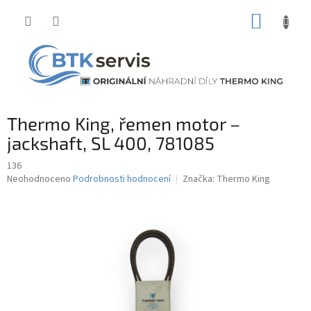
Přejít
NÁKUP
na
obsah
KOŠÍK
Thermo King, řemen motor –
jackshaft, SL 400, 781085
136
Průměrné
Neohodnoceno
Podrobnosti hodnocení
Značka:
Thermo King
hodnocení
produktu
je
0,0
z
5
hvězdiček.