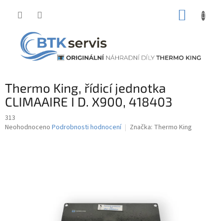
Přejít
NÁKUP
na
obsah
KOŠÍK
Thermo King, řídicí jednotka
CLIMAAIRE I D. X900, 418403
313
Průměrné
Neohodnoceno
Podrobnosti hodnocení
Značka:
Thermo King
hodnocení
produktu
je
0,0
z
5
hvězdiček.