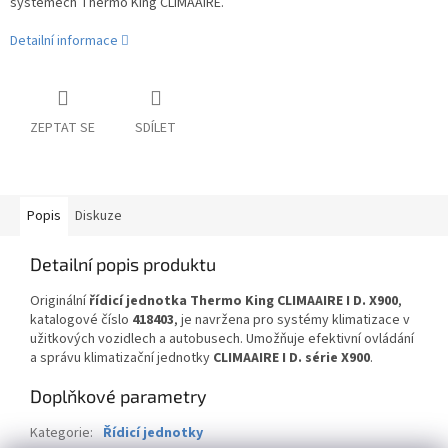
systémech Thermo King CLIMAAIRE.
Detailní informace
ZEPTAT SE
SDÍLET
Popis
Diskuze
Detailní popis produktu
Originální
řídicí jednotka Thermo King CLIMAAIRE I D. X900
,
katalogové číslo
418403
, je navržena pro systémy klimatizace v
užitkových vozidlech a autobusech. Umožňuje efektivní ovládání
a správu klimatizační jednotky
CLIMAAIRE I D. série X900
.
Doplňkové parametry
Kategorie
:
Řídicí jednotky