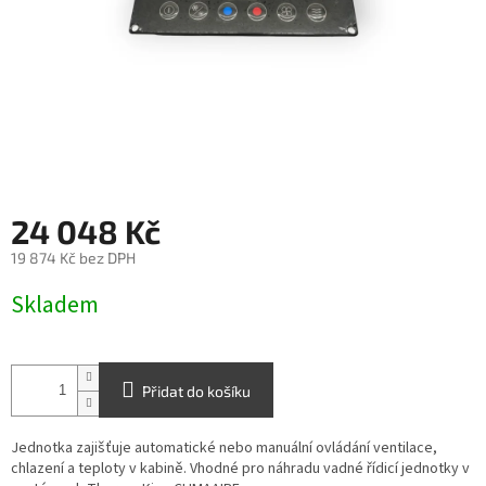
24 048 Kč
19 874 Kč bez DPH
Měrná
Skladem
cena:
Přidat do košíku
Jednotka zajišťuje automatické nebo manuální ovládání ventilace,
chlazení a teploty v kabině. Vhodné pro náhradu vadné řídicí jednotky v