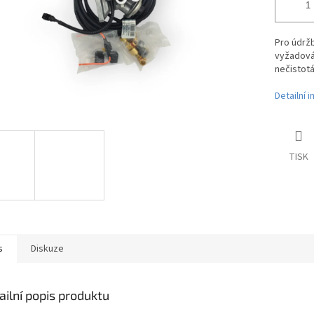
Pro údržb
vyžadová
nečistot
Detailní 
TISK
s
Diskuze
ailní popis produktu