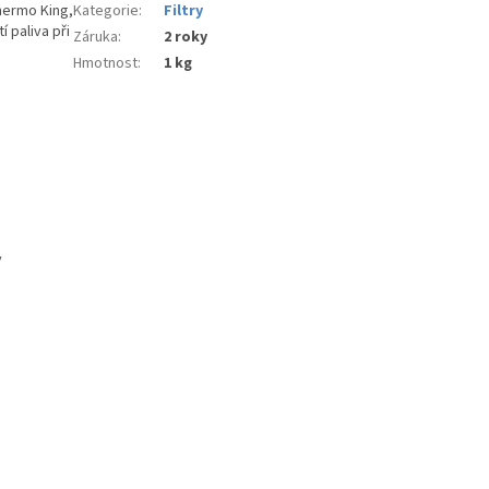
ermo King,
Kategorie
:
Filtry
í paliva při
Záruka
:
2 roky
Hmotnost
:
1 kg
y