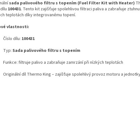
nální
sada palivového filtru s topením (Fuel Filter Kit with Heater)
Th
 dílu
100431
. Tento kit zajišťuje spolehlivou filtraci paliva a zabraňuje ztuhnut
ých teplotách díky integrovanému topení.
ové vlastnosti:
Číslo dílu:
100431
Typ:
Sada palivového filtru s topením
Funkce: filtruje palivo a zabraňuje zamrzání při nízkých teplotách
Originální díl Thermo King – zajišťuje spolehlivý provoz motoru a jednotk