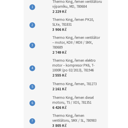
Thermo King, řemen ventilátoru
výparníku, MD, 780684
2 229 Kč
Thermo King, řemen PK10,
SLXe, 781831
3 906 Kč
Thermo King, řemen ventilátor
– motor, KDII / MDII / SMX,
780689
2 749 Kč
Thermo King, řemen elektro
motor – kompresor PK6, T-
1000R (po 02/2013), 781946
2 555 Kč
Thermo King, řemen, 781273
2 161 Kč
Thermo King, řemen diesel
motoru, TS / XDS, 781351
6 426 Kč
Thermo King, řemen
ventilátoru, SMX / SL, 780983
3 805 Kč