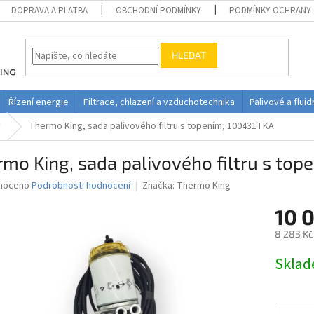
DOPRAVA A PLATBA
OBCHODNÍ PODMÍNKY
PODMÍNKY OCHRANY 
HLEDAT
Řízení energie
Filtrace, chlazení a vzduchotechnika
Palivové a flui
y
Thermo King, sada palivového filtru s topením, 100431TKA
mo King, sada palivového filtru s to
né
noceno
Podrobnosti hodnocení
Značka:
Thermo King
ní
10 
u
8 283 Kč
Měrná
Skla
cena:
ek.