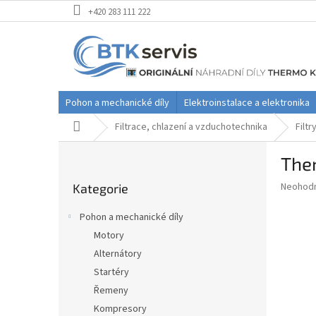
Přejít
+420 283 111 222
na
obsah
Pohon a mechanické díly
Elektroinstalace a elektronika
Domů
Filtrace, chlazení a vzduchotechnika
Filtr
P
Ther
o
Přeskočit
s
Průměr
Neohod
Kategorie
kategorie
t
hodnoce
r
produkt
Pohon a mechanické díly
a
je
Motory
0,0
n
z
Alternátory
n
5
í
Startéry
hvězdič
p
Řemeny
a
Kompresory