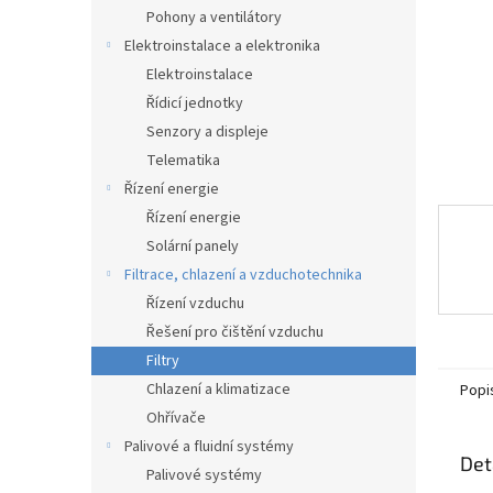
n
Pohony a ventilátory
e
Elektroinstalace a elektronika
l
Elektroinstalace
Řídicí jednotky
Senzory a displeje
Telematika
Řízení energie
Řízení energie
Solární panely
Filtrace, chlazení a vzduchotechnika
Řízení vzduchu
Řešení pro čištění vzduchu
Filtry
Chlazení a klimatizace
Popi
Ohřívače
Palivové a fluidní systémy
Det
Palivové systémy