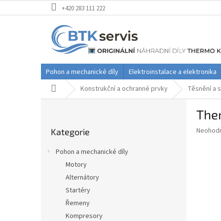
Přejít
+420 283 111 222
na
obsah
Pohon a mechanické díly
Elektroinstalace a elektronika
Domů
Konstrukční a ochranné prvky
Těsnění a s
P
Ther
o
Přeskočit
s
Průměr
Neohod
Kategorie
kategorie
t
hodnoce
r
produkt
Pohon a mechanické díly
a
je
Motory
0,0
n
z
Alternátory
n
5
í
Startéry
hvězdič
p
Řemeny
a
Kompresory