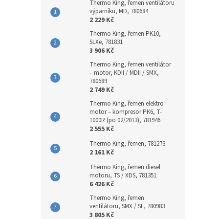
Thermo King, řemen ventilátoru
výparníku, MD, 780684
2 229 Kč
Thermo King, řemen PK10,
SLXe, 781831
3 906 Kč
Thermo King, řemen ventilátor
– motor, KDII / MDII / SMX,
780689
2 749 Kč
Thermo King, řemen elektro
motor – kompresor PK6, T-
1000R (po 02/2013), 781946
2 555 Kč
Thermo King, řemen, 781273
2 161 Kč
Thermo King, řemen diesel
motoru, TS / XDS, 781351
6 426 Kč
Thermo King, řemen
ventilátoru, SMX / SL, 780983
3 805 Kč