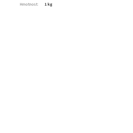
Hmotnost
:
1 kg