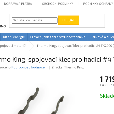
DOPRAVA A PLATBA
OBCHODNÍ PODMÍNKY
PODMÍNKY OCHRANY 
HLEDAT
Řízení energie
Filtrace, chlazení a vzduchotechnika
Palivové a flui
pojovací materiál
Thermo King, spojovací klec pro hadici #4 TK2000 (
mo King, spojovací klec pro hadici #4
né
noceno
Podrobnosti hodnocení
Značka:
Thermo King
ní
1 71
u
1 421 Kč
Měrná
Skla
cena:
ek.