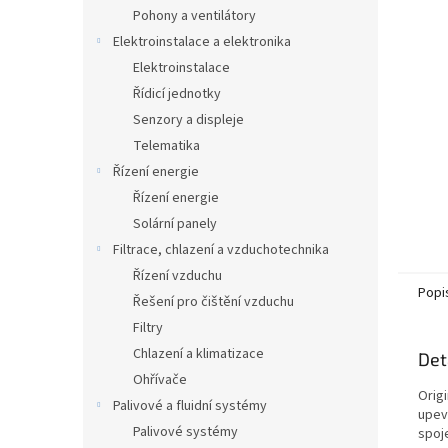
n
Pohony a ventilátory
e
Elektroinstalace a elektronika
l
Elektroinstalace
Řídicí jednotky
Senzory a displeje
Telematika
Řízení energie
Řízení energie
Solární panely
Filtrace, chlazení a vzduchotechnika
Řízení vzduchu
Popi
Řešení pro čištění vzduchu
Filtry
Chlazení a klimatizace
Det
Ohřívače
Origi
Palivové a fluidní systémy
upevn
Palivové systémy
spoj