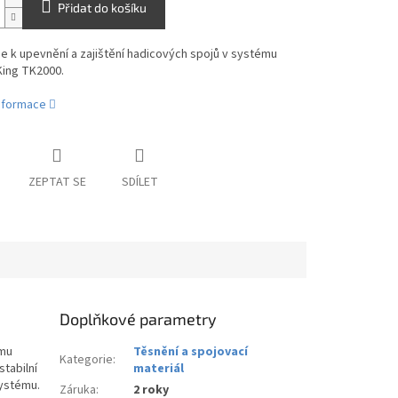
Přidat do košíku
e k upevnění a zajištění hadicových spojů v systému
ing TK2000.
informace
ZEPTAT SE
SDÍLET
Doplňkové parametry
ému
Těsnění a spojovací
Kategorie
:
stabilní
materiál
systému.
Záruka
:
2 roky