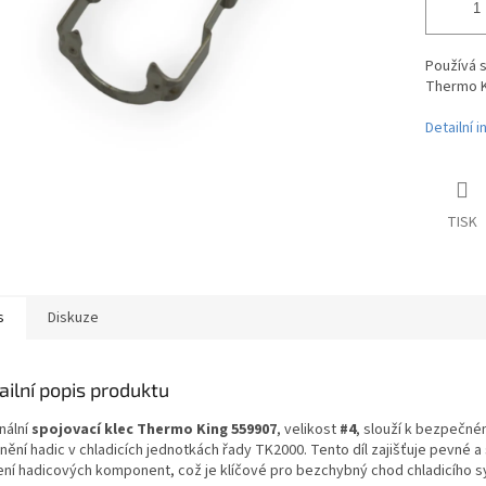
Používá s
Thermo K
Detailní 
TISK
s
Diskuze
ailní popis produktu
nální
spojovací klec Thermo King 559907
, velikost
#4
, slouží k bezpečn
ění hadic v chladicích jednotkách řady TK2000. Tento díl zajišťuje pevné a 
ení hadicových komponent, což je klíčové pro bezchybný chod chladicího 