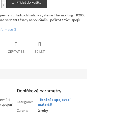
Přidat do košíku
upevnění chladicích hadic v systému Thermo King TK2000
 pro servisní zásahy nebo výměnu poškozených spojů.
informace
ZEPTAT SE
SDÍLET
Doplňkové parametry
pevnění
Těsnění a spojovací
Kategorie
:
é spojení
materiál
Záruka
:
2 roky