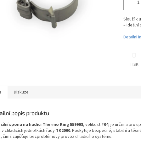
Slouží k 
– ideální
Detailní 
TISK
s
Diskuze
ailní popis produktu
nální
spona na hadici Thermo King 559908
, velikost
#04
, je určena pro u
c v chladicích jednotkách řady
TK2000
. Poskytuje bezpečné, stabilní a těsn
c, čímž zajišťuje bezproblémový provoz chladicího systému.