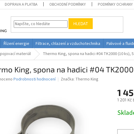
DOPRAVA A PLATBA
OBCHODNÍ PODMÍNKY
PODMÍNKY OCHRANY 
HLEDAT
Řízení energie
Filtrace, chlazení a vzduchotechnika
Palivové a flui
pojovací materiál
Thermo King, spona na hadici #04 TK2000 (10 ks), 
mo King, spona na hadici #04 TK2000 
né
noceno
Podrobnosti hodnocení
Značka:
Thermo King
ní
1 45
u
1 201 Kč
Měrná
Skla
cena:
ek.