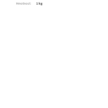
Hmotnost
:
1 kg