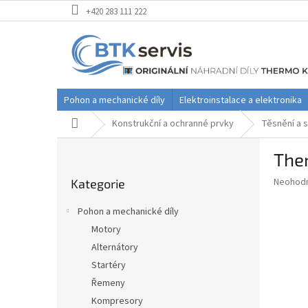
Přejít
+420 283 111 222
na
obsah
Pohon a mechanické díly
Elektroinstalace a elektronika
Domů
Konstrukční a ochranné prvky
Těsnění a s
P
Ther
o
Přeskočit
s
Průměr
Neohod
Kategorie
kategorie
t
hodnoce
r
produkt
Pohon a mechanické díly
a
je
Motory
0,0
n
z
Alternátory
n
5
í
Startéry
hvězdič
p
Řemeny
a
Kompresory