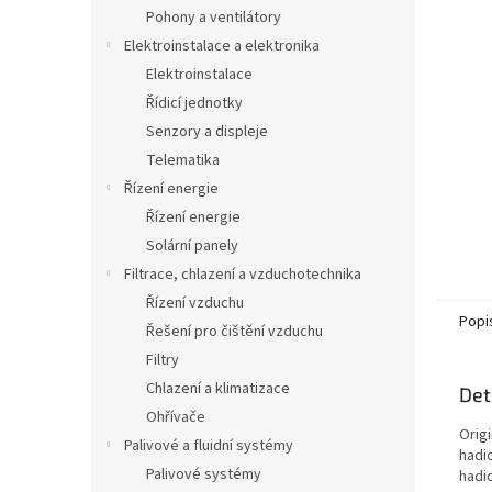
n
Pohony a ventilátory
e
Elektroinstalace a elektronika
l
Elektroinstalace
Řídicí jednotky
Senzory a displeje
Telematika
Řízení energie
Řízení energie
Solární panely
Filtrace, chlazení a vzduchotechnika
Řízení vzduchu
Popi
Řešení pro čištění vzduchu
Filtry
Chlazení a klimatizace
Det
Ohřívače
Origi
Palivové a fluidní systémy
hadi
Palivové systémy
hadi