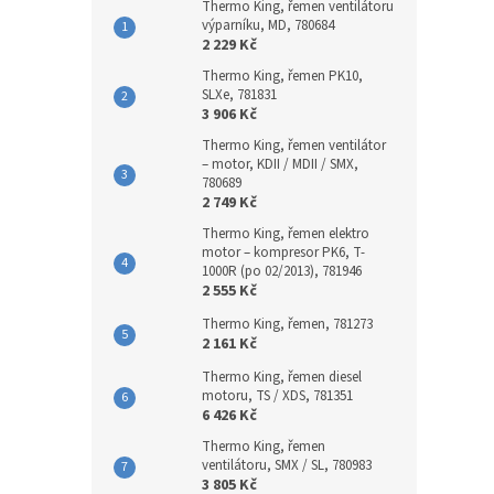
Thermo King, řemen ventilátoru
výparníku, MD, 780684
2 229 Kč
Thermo King, řemen PK10,
SLXe, 781831
3 906 Kč
Thermo King, řemen ventilátor
– motor, KDII / MDII / SMX,
780689
2 749 Kč
Thermo King, řemen elektro
motor – kompresor PK6, T-
1000R (po 02/2013), 781946
2 555 Kč
Thermo King, řemen, 781273
2 161 Kč
Thermo King, řemen diesel
motoru, TS / XDS, 781351
6 426 Kč
Thermo King, řemen
ventilátoru, SMX / SL, 780983
3 805 Kč