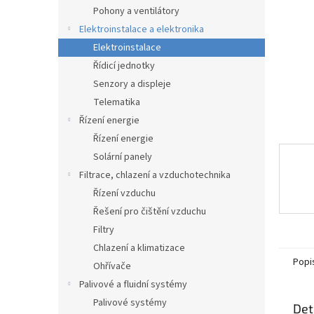
n
Pohony a ventilátory
e
Elektroinstalace a elektronika
l
Elektroinstalace
Řídicí jednotky
Senzory a displeje
Telematika
Řízení energie
Řízení energie
Solární panely
Filtrace, chlazení a vzduchotechnika
Řízení vzduchu
Řešení pro čištění vzduchu
Filtry
Chlazení a klimatizace
Popi
Ohřívače
Palivové a fluidní systémy
Palivové systémy
Det