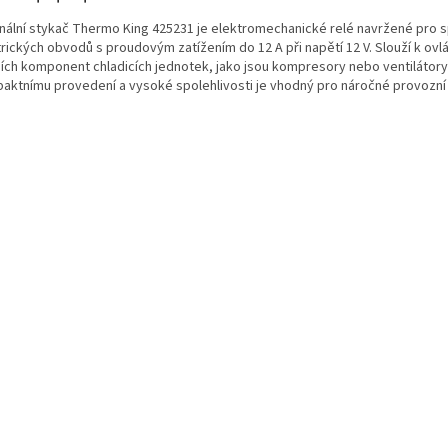
inální stykač Thermo King 425231 je elektromechanické relé navržené pro s
rických obvodů s proudovým zatížením do 12 A při napětí 12 V. Slouží k ovl
ních komponent chladicích jednotek, jako jsou kompresory nebo ventilátory
aktnímu provedení a vysoké spolehlivosti je vhodný pro náročné provozní