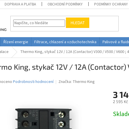
DOPRAVA A PLATBA
OBCHODNÍ PODMÍNKY
PODMÍNKY OCHRANY 
HLEDAT
Řízení energie
Filtrace, chlazení a vzduchotechnika
Palivové a flui
alace
Thermo King, stykač 12V / 12A (Contactor) V300 / V500 / V600 ; 
mo King, stykač 12V / 12A (Contactor)
né
noceno
Podrobnosti hodnocení
Značka:
Thermo King
ní
3 14
u
2 595 Kč
Měrná
Skla
cena:
ek.