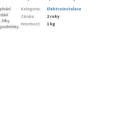
pínání
Kategorie
:
Elektroinstalace
ádání
Záruka
:
2 roky
. Díky
Hmotnost
:
1 kg
 podmínky.