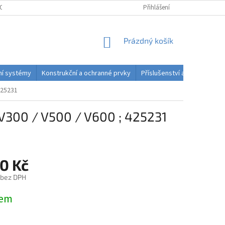
OSOBNÍCH ÚDAJŮ
PODMÍNKY ODSTOUPENÍ OD SMLOUVY DO 14 DNŮ
Přihlášení
NÁKUPNÍ
Prázdný košík
KOŠÍK
dní systémy
Konstrukční a ochranné prvky
Příslušenství a spotřební ma
425231
 V300 / V500 / V600 ; 425231
0 Kč
 bez DPH
dem