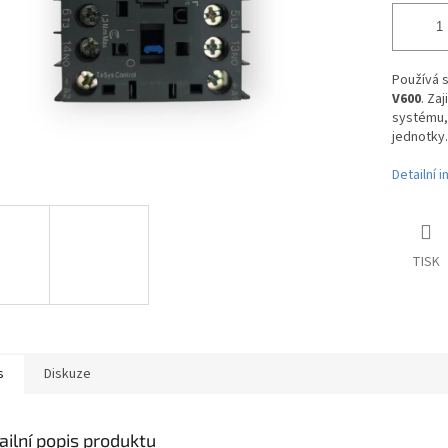
Používá s
V600
. Za
systému, 
jednotky.
Detailní 
TISK
s
Diskuze
ailní popis produktu