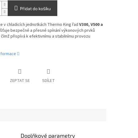
Přidat do košíku
e v chladicích jednotkách Thermo King řad
V300, V500 a
jišťuje bezpečné a přesné spínání výkonových prvků
čímž přispívá k efektivnímu a stabilnímu provozu
informace
ZEPTAT SE
SDÍLET
Doplňkové parametry