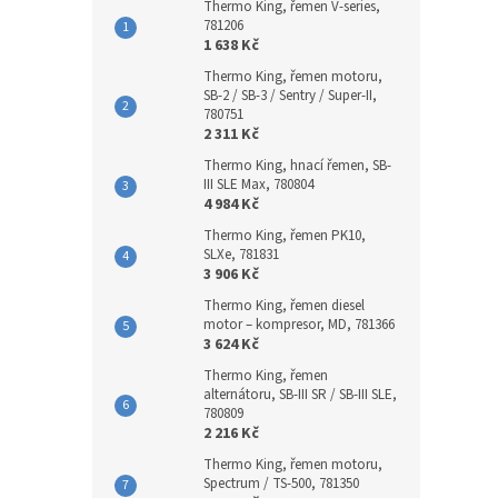
Thermo King, řemen V-series,
781206
1 638 Kč
Thermo King, řemen motoru,
SB-2 / SB-3 / Sentry / Super-II,
780751
2 311 Kč
Thermo King, hnací řemen, SB-
III SLE Max, 780804
4 984 Kč
Thermo King, řemen PK10,
SLXe, 781831
3 906 Kč
Thermo King, řemen diesel
motor – kompresor, MD, 781366
3 624 Kč
Thermo King, řemen
alternátoru, SB-III SR / SB-III SLE,
780809
2 216 Kč
Thermo King, řemen motoru,
Spectrum / TS-500, 781350