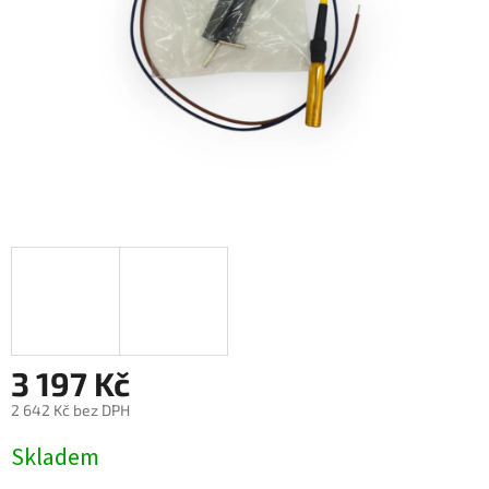
3 197 Kč
2 642 Kč bez DPH
Měrná
Skladem
cena: