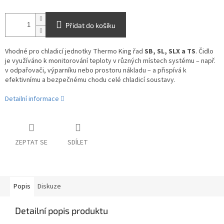
Přidat do košíku
Vhodné pro chladicí jednotky Thermo King řad
SB, SL, SLX a TS
. Čidlo
je využíváno k monitorování teploty v různých místech systému – např.
v odpařovači, výparníku nebo prostoru nákladu – a přispívá k
efektivnímu a bezpečnému chodu celé chladicí soustavy.
Detailní informace
ZEPTAT SE
SDÍLET
Popis
Diskuze
Detailní popis produktu