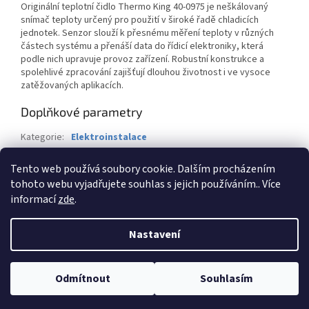
Originální teplotní čidlo Thermo King 40-0975 je neškálovaný
snímač teploty určený pro použití v široké řadě chladicích
jednotek. Senzor slouží k přesnému měření teploty v různých
částech systému a přenáší data do řídicí elektroniky, která
podle nich upravuje provoz zařízení. Robustní konstrukce a
spolehlivé zpracování zajišťují dlouhou životnost i ve vysoce
zatěžovaných aplikacích.
Doplňkové parametry
Kategorie
:
Elektroinstalace
Záruka
:
2 roky
Tento web používá soubory cookie. Dalším procházením
Hmotnost
:
1 kg
tohoto webu vyjadřujete souhlas s jejich používáním.. Více
informací
zde
.
Z
á
Nastavení
Vytvořil Shoptet
p
a
t
Odmítnout
Souhlasím
Copyright 2026
BTK-Servis CZ s.r.o.
. Všechna práva vyhrazena.
í