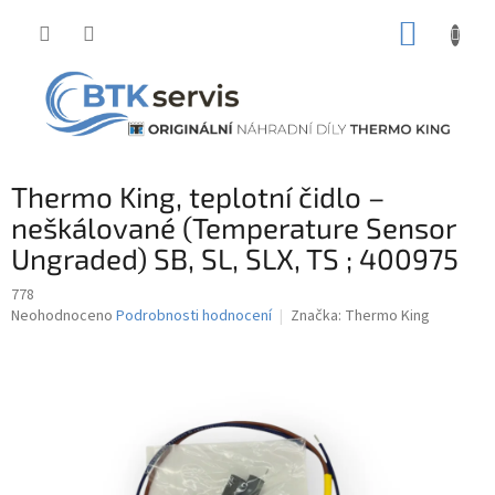
Přejít
NÁKUP
na
obsah
KOŠÍK
Thermo King, teplotní čidlo –
neškálované (Temperature Sensor
Ungraded) SB, SL, SLX, TS ; 400975
778
Průměrné
Neohodnoceno
Podrobnosti hodnocení
Značka:
Thermo King
hodnocení
produktu
je
0,0
z
5
hvězdiček.