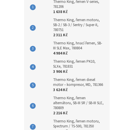
Thermo King, řemen V-series,
781206
1 638 Kč
Thermo King, řemen motoru,
SB-2 / SB-3 / Sentry / Super-II,
780751
2 311 Kč
Thermo King, hnací řemen, SB-
III SLE Max, 780804
4 984 Kč
Thermo King, řemen PK10,
SLXe, 781831
3 906 Kč
Thermo King, řemen diesel
motor – kompresor, MD, 781366
3 624 Kč
Thermo King, řemen
alternátoru, SB-III SR / SB-III SLE,
780809
2 216 Kč
Thermo King, řemen motoru,
Spectrum / TS-500, 781350