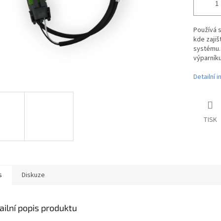
Používá s
kde zajiš
systému.
výparníku
Detailní 
TISK
s
Diskuze
ailní popis produktu