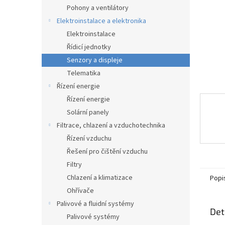
n
Pohony a ventilátory
e
Elektroinstalace a elektronika
l
Elektroinstalace
Řídicí jednotky
Senzory a displeje
Telematika
Řízení energie
Řízení energie
Solární panely
Filtrace, chlazení a vzduchotechnika
Řízení vzduchu
Řešení pro čištění vzduchu
Filtry
Chlazení a klimatizace
Popi
Ohřívače
Palivové a fluidní systémy
Det
Palivové systémy