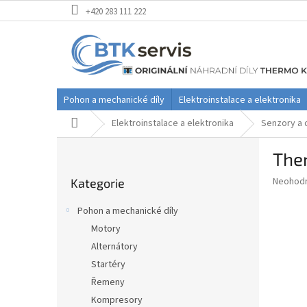
Přejít
+420 283 111 222
na
obsah
Pohon a mechanické díly
Elektroinstalace a elektronika
Domů
Elektroinstalace a elektronika
Senzory a 
P
Ther
o
Přeskočit
s
Průměr
Neohod
Kategorie
kategorie
t
hodnoce
r
produkt
Pohon a mechanické díly
a
je
Motory
0,0
n
z
Alternátory
n
5
í
Startéry
hvězdič
p
Řemeny
a
Kompresory