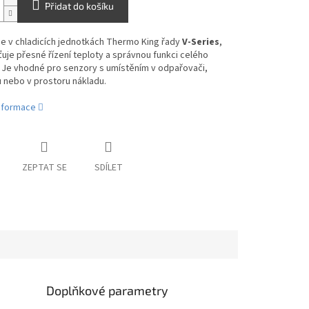
Přidat do košíku
e v chladicích jednotkách Thermo King řady
V-Series
,
ťuje přesné řízení teploty a správnou funkci celého
 Je vhodné pro senzory s umístěním v odpařovači,
 nebo v prostoru nákladu.
informace
ZEPTAT SE
SDÍLET
Doplňkové parametry