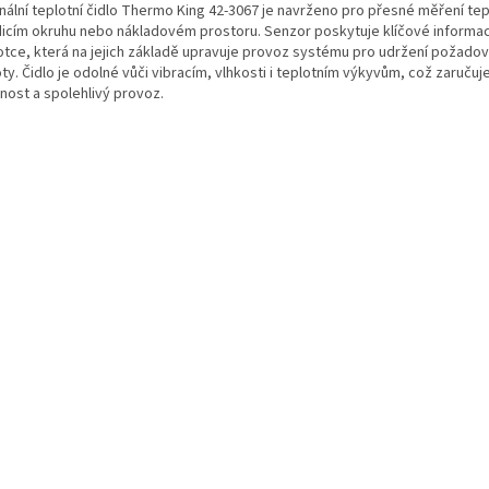
inální teplotní čidlo Thermo King 42-3067 je navrženo pro přesné měření tep
dicím okruhu nebo nákladovém prostoru. Senzor poskytuje klíčové informace
otce, která na jejich základě upravuje provoz systému pro udržení požado
ty. Čidlo je odolné vůči vibracím, vlhkosti i teplotním výkyvům, což zaručuj
nost a spolehlivý provoz.