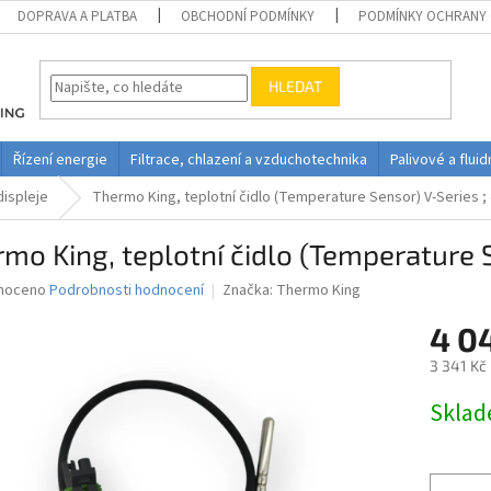
DOPRAVA A PLATBA
OBCHODNÍ PODMÍNKY
PODMÍNKY OCHRANY 
HLEDAT
Řízení energie
Filtrace, chlazení a vzduchotechnika
Palivové a flui
displeje
Thermo King, teplotní čidlo (Temperature Sensor) V-Series ;
mo King, teplotní čidlo (Temperature 
né
noceno
Podrobnosti hodnocení
Značka:
Thermo King
ní
4 0
u
3 341 Kč
Měrná
Skla
cena:
ek.