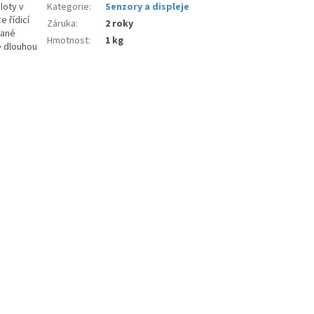
loty v
Kategorie
:
Senzory a displeje
 řídicí
Záruka
:
2 roky
vané
Hmotnost
:
1 kg
e dlouhou