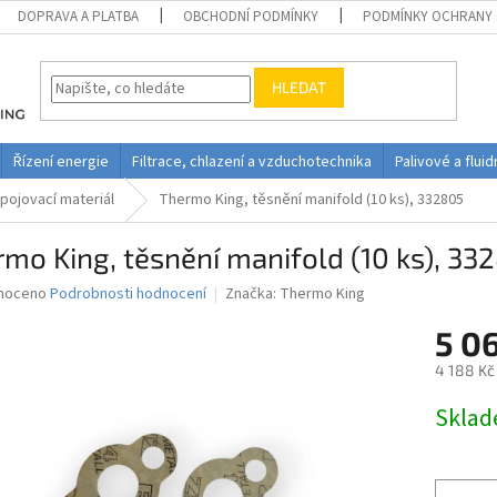
DOPRAVA A PLATBA
OBCHODNÍ PODMÍNKY
PODMÍNKY OCHRANY 
HLEDAT
Řízení energie
Filtrace, chlazení a vzduchotechnika
Palivové a flui
pojovací materiál
Thermo King, těsnění manifold (10 ks), 332805
mo King, těsnění manifold (10 ks), 33
né
noceno
Podrobnosti hodnocení
Značka:
Thermo King
ní
5 0
u
4 188 Kč
Měrná
Skla
cena:
ek.