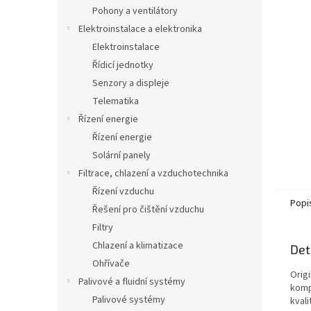
n
Pohony a ventilátory
e
Elektroinstalace a elektronika
l
Elektroinstalace
Řídicí jednotky
Senzory a displeje
Telematika
Řízení energie
Řízení energie
Solární panely
Filtrace, chlazení a vzduchotechnika
Řízení vzduchu
Popi
Řešení pro čištění vzduchu
Filtry
Chlazení a klimatizace
Det
Ohřívače
Origi
Palivové a fluidní systémy
komp
Palivové systémy
kvali