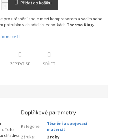
Přidat do košíku
se pro utěsnění spoje mezi kompresorem a sacím nebo
m potrubím v chladicích jednotkách
Thermo King.
informace
ZEPTAT SE
SDÍLET
Doplňkové parametry
i
Těsnění a spojovací
Kategorie
:
h. Toto
materiál
ku chladiva.
Záruka
:
2 roky