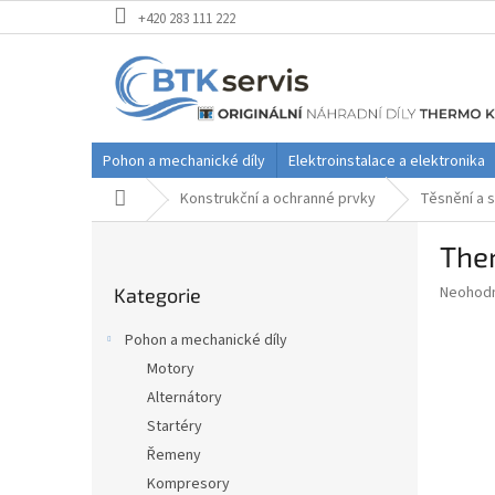
Přejít
+420 283 111 222
na
obsah
Pohon a mechanické díly
Elektroinstalace a elektronika
Domů
Konstrukční a ochranné prvky
Těsnění a s
P
Ther
o
Přeskočit
s
Průměr
Neohod
Kategorie
kategorie
t
hodnoce
r
produkt
Pohon a mechanické díly
a
je
Motory
0,0
n
z
Alternátory
n
5
í
Startéry
hvězdič
p
Řemeny
a
Kompresory