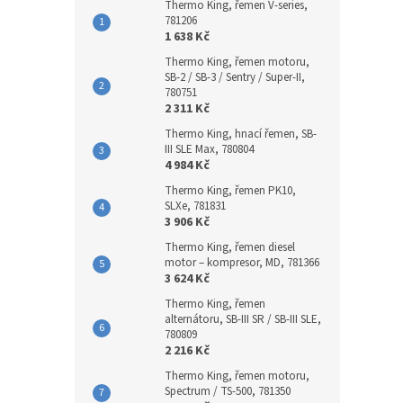
Thermo King, řemen V-series,
781206
1 638 Kč
Thermo King, řemen motoru,
SB-2 / SB-3 / Sentry / Super-II,
780751
2 311 Kč
Thermo King, hnací řemen, SB-
III SLE Max, 780804
4 984 Kč
Thermo King, řemen PK10,
SLXe, 781831
3 906 Kč
Thermo King, řemen diesel
motor – kompresor, MD, 781366
3 624 Kč
Thermo King, řemen
alternátoru, SB-III SR / SB-III SLE,
780809
2 216 Kč
Thermo King, řemen motoru,
Spectrum / TS-500, 781350