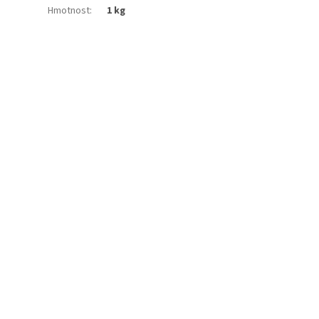
Hmotnost
:
1 kg