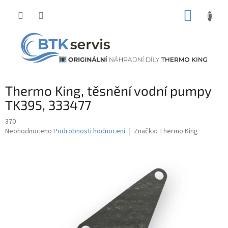
Přejít
NÁKUP
na
obsah
KOŠÍK
Thermo King, těsnění vodní pumpy
TK395, 333477
370
Průměrné
Neohodnoceno
Podrobnosti hodnocení
Značka:
Thermo King
hodnocení
produktu
je
0,0
z
5
hvězdiček.