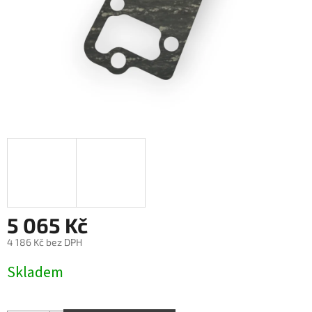
5 065 Kč
4 186 Kč bez DPH
Měrná
Skladem
cena: