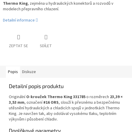
Thermo King
, zejména u hydraulických konektorů a rozvodů v
modelech přepravního chlazení.
Detailní informace
ZEPTAT SE
SDÍLET
Popis
Diskuze
Detailní popis produktu
Originální
O-kroužek Thermo King 331785
o rozměrech
23,39 ×
3,53 mm
, označení
#16 ORS
, slouží k přesnému a bezpečnému
utěsnění hydraulických a chladicích spojů v jednotkách Thermo
King. Je navržen tak, aby odolával vysokému tlaku, teplotním
výkyvům i působení chladiv.
Doplňkové parametry