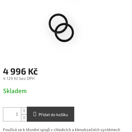
4 996 Kč
4 129 Kč bez DPH
Měrná
Skladem
cena:
Přidat do košíku
Používá se k těsnění spojů v chladicích a klimatizačních systémech