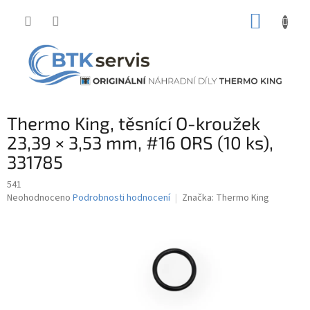
Přejít
NÁKUP
na
obsah
KOŠÍK
Thermo King, těsnící O-kroužek
23,39 × 3,53 mm, #16 ORS (10 ks),
331785
541
Průměrné
Neohodnoceno
Podrobnosti hodnocení
Značka:
Thermo King
hodnocení
produktu
je
0,0
z
5
hvězdiček.